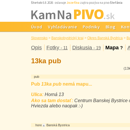
Štvrtok
6.8.2026 oslavuje
Jozefína
zajtra pozýva na pivo
Štefánia
PIVO
Kam Na
.sk
Úvod
Vyhľadávanie
Podniky
Blog
Kon
Slovensko
>
Banskobystrický kraj
>
Okres Banská Bystrica
>
Ba
Opis
Fotky
Diskusia
Mapa
A
- 11
- 19
?
13ka pub
(13
pub
Pub
13ka pub
nemá mapu...
Ulica:
Horná 13
Ako sa tam dostať:
Centrum Banskej Bystrice o
Hviezda alebo naopak :-)
hore
Banská Bystrica