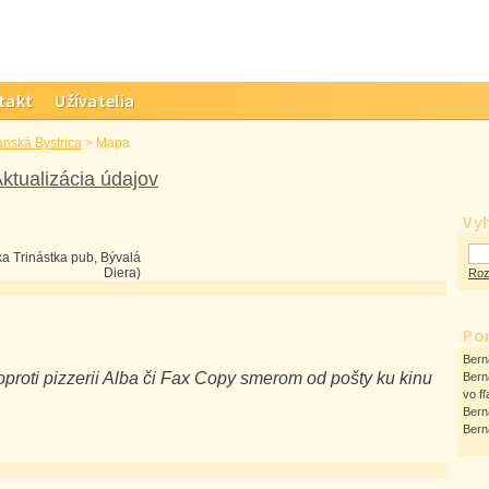
takt
Užívatelia
nská Bystrica
>
Mapa
ktualizácia údajov
Vy
ka Trinástka pub, Bývalá
Diera)
Roz
Po
Bern
proti pizzerii Alba či Fax Copy smerom od pošty ku kinu
Bern
vo fľ
Bern
Bern