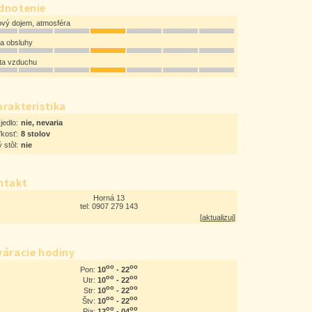
dnotenie
ový dojem, atmosféra
ta obsluhy
ota vzduchu
rakteristika
jedlo:
nie, nevaria
ľkosť:
8 stolov
 stôl:
nie
ntakt
Horná 13
tel: 0907 279 143
[
aktualizuj
]
váracie hodiny
oo
oo
10
- 22
Pon:
oo
oo
10
- 22
Utr:
oo
oo
10
- 22
Str:
oo
oo
10
- 22
Štv:
oo
oo
12
- 04
Pia: