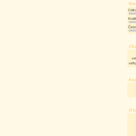
Ho
Celk
Kvali
Čist
Cha
ve
veľký
Ko
Ot