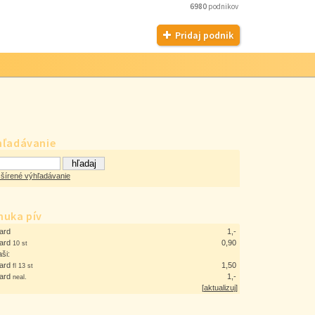
6980
podnikov
Pridaj podnik
hľadávanie
šírené výhľadávanie
nuka pív
ard
1,-
ard
0,90
10 st
aši:
ard
1,50
fl 13 st
ard
1,-
neal.
[
aktualizuj
]