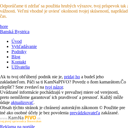
Odporúčame ti zdržať sa použitia hrubých výrazov, tvoj príspevok tak 
vážnosti. Veľmi vhodné je uviesť okolnosti tvojej skúseností, napríkla
čas.
hore
Banská Bystrica
Úvod
Vyhľadávanie
Podniky
Blog
Kontakt
Užívatelia
Ak tu tvoj obľúbený podnik nie je,
pridaj ho
a budeš jeho
zakladateľom. Páči sa ti KamNaPIVO? Povedz o ňom kamarátom.Čo
zlepšiť? Sme zvedaví na
tvoj názor
.
Uvádzané informácie pochádzajú v prevažnej miere od verejnosti,
preto nemôžeme garantovať ich pravdivosť a presnosť. Každý môže
údaje
aktualizovať
.
Obsah týchto stránok je chránený autorským zákonom © Použitie pre
iné ako osobné účely je bez povolenia
prevádzkovateľa
zakázané.
PIVO
Kam Na
www.
.sk
Tvoj pivný sprievodca Slovenskom
Reklama na portále