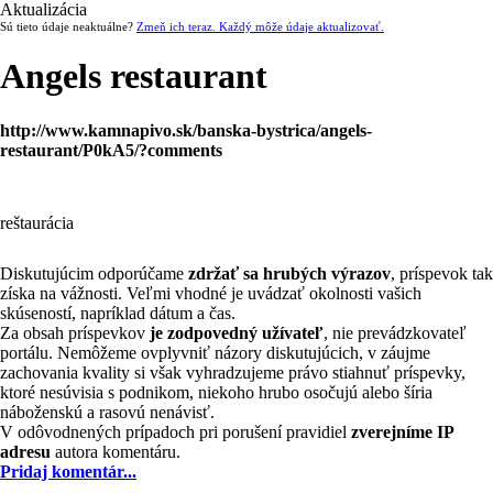
Aktualizácia
Sú tieto údaje neaktuálne?
Zmeň ich teraz. Každý môže údaje aktualizovať.
Angels restaurant
http://www.kamnapivo.sk/banska-bystrica/angels-
restaurant/P0kA5/?comments
reštaurácia
Diskutujúcim odporúčame
zdržať sa hrubých výrazov
, príspevok tak
získa na vážnosti. Veľmi vhodné je uvádzať okolnosti vašich
skúseností, napríklad dátum a čas.
Za obsah príspevkov
je zodpovedný užívateľ
, nie prevádzkovateľ
portálu. Nemôžeme ovplyvniť názory diskutujúcich, v záujme
zachovania kvality si však vyhradzujeme právo stiahnuť príspevky,
ktoré nesúvisia s podnikom, niekoho hrubo osočujú alebo šíria
náboženskú a rasovú nenávisť.
V odôvodnených prípadoch pri porušení pravidiel
zverejníme IP
adresu
autora komentáru.
Pridaj komentár...