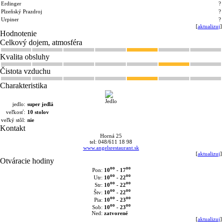
Erdinger
?
Plzeňský Prazdroj
?
Urpiner
?
[
aktualizuj
]
Hodnotenie
Celkový dojem, atmosféra
Kvalita obsluhy
Čistota vzduchu
Charakteristika
jedlo:
super jedlá
veľkosť:
10 stolov
veľký stôl:
nie
Kontakt
Horná 25
tel: 048/611 18 98
www.angelsrestaurant.sk
[
aktualizuj
]
Otváracie hodiny
oo
oo
10
- 17
Pon:
oo
oo
10
- 22
Utr:
oo
oo
10
- 22
Str:
oo
oo
10
- 22
Štv:
oo
oo
10
- 23
Pia:
oo
oo
10
- 23
Sob:
Ned:
zatvorené
[
aktualizuj
]