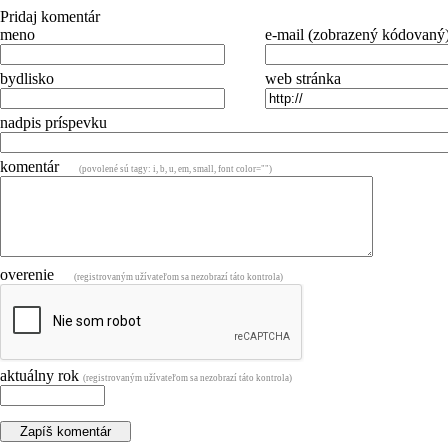
Pridaj komentár
meno
e-mail (zobrazený kódovaný
bydlisko
web stránka
nadpis príspevku
komentár
(povolené sú tagy: i, b, u, em, small, font color="")
overenie
(registrovaným užívateľom sa nezobrazí táto kontrola)
aktuálny rok
(registrovaným užívateľom sa nezobrazí táto kontrola)