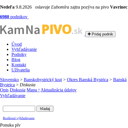
Nedeľa
9.8.2026 oslavuje
Ľubomíra
zajtra pozýva na pivo
Vavrinec
6980
podnikov
PIVO
Kam Na
.sk
Pridaj podnik
Úvod
Vyhľadávanie
Podniky
Blog
Kontakt
Užívatelia
Slovensko
>
Banskobystrický kraj
>
Okres Banská Bystrica
>
Banská
Bystrica
>
Diskusia
Opis
Diskusia
Mapa
Aktualizácia údajov
?
Vyhľadávanie
Rozšírené výhľadávanie
Ponuka pív