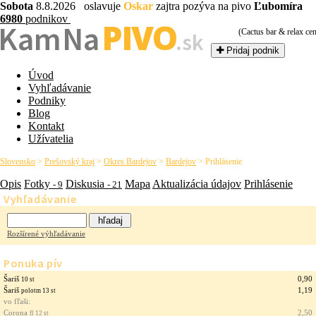
Sobota
8.8.2026 oslavuje
Oskar
zajtra pozýva na pivo
Ľubomíra
6980
podnikov
PIVO
Kam Na
(Cactus bar & relax ce
.sk
Pridaj podnik
Úvod
Vyhľadávanie
Podniky
Blog
Kontakt
Užívatelia
Slovensko
>
Prešovský kraj
>
Okres Bardejov
>
Bardejov
>
Prihlásenie
Opis
Fotky
Diskusia
Mapa
Aktualizácia údajov
Prihlásenie
- 9
- 21
Vyhľadávanie
Rozšírené výhľadávanie
Ponuka pív
Šariš
0,90
10 st
Šariš
1,19
polotm 13 st
vo fľaši:
Corona
2,50
fl 12 st