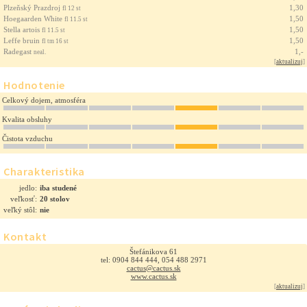
Plzeňský Prazdroj
1,30
fl 12 st
Hoegaarden White
1,50
fl 11.5 st
Stella artois
1,50
fl 11.5 st
Leffe bruin
1,50
fl tm 16 st
Radegast
1,-
neal.
[
aktualizuj
]
Hodnotenie
Celkový dojem, atmosféra
Kvalita obsluhy
Čistota vzduchu
Charakteristika
jedlo:
iba studené
veľkosť:
20 stolov
veľký stôl:
nie
Kontakt
Štefánikova 61
tel: 0904 844 444, 054 488 2971
cactus@cactus.sk
www.cactus.sk
[
aktualizuj
]