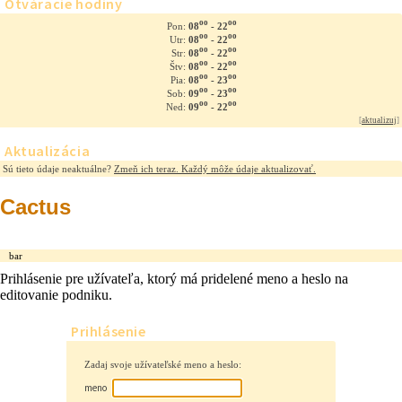
Otváracie hodiny
oo
oo
08
- 22
Pon:
oo
oo
08
- 22
Utr:
oo
oo
08
- 22
Str:
oo
oo
08
- 22
Štv:
oo
oo
08
- 23
Pia:
oo
oo
09
- 23
Sob:
oo
oo
09
- 22
Ned:
[
aktualizuj
]
Aktualizácia
Sú tieto údaje neaktuálne?
Zmeň ich teraz. Každý môže údaje aktualizovať.
Cactus
bar
Prihlásenie pre užívateľa, ktorý má pridelené meno a heslo na
editovanie podniku.
Prihlásenie
Zadaj svoje užívateľské meno a heslo:
meno