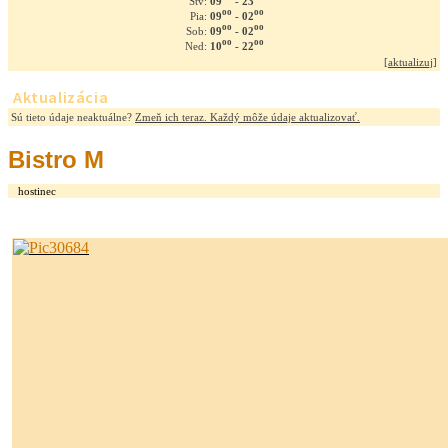
09
- 23
Štv:
oo
oo
09
- 02
Pia:
oo
oo
09
- 02
Sob:
oo
oo
10
- 22
Ned:
[
aktualizuj
]
Aktualizácia
Sú tieto údaje neaktuálne?
Zmeň ich teraz. Každý môže údaje aktualizovať.
Bistro M
hostinec