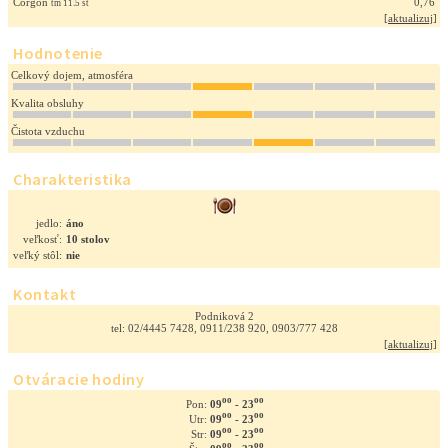
Corgoň
0,76
tm 11.5 st
[
aktualizuj
]
Hodnotenie
Celkový dojem, atmosféra
Kvalita obsluhy
Čistota vzduchu
Charakteristika
jedlo:
áno
veľkosť:
10 stolov
veľký stôl:
nie
Kontakt
Podniková 2
tel: 02/4445 7428, 0911/238 920, 0903/777 428
[
aktualizuj
]
Otváracie hodiny
oo
oo
09
- 23
Pon:
oo
oo
09
- 23
Utr:
oo
oo
09
- 23
Str:
oo
oo