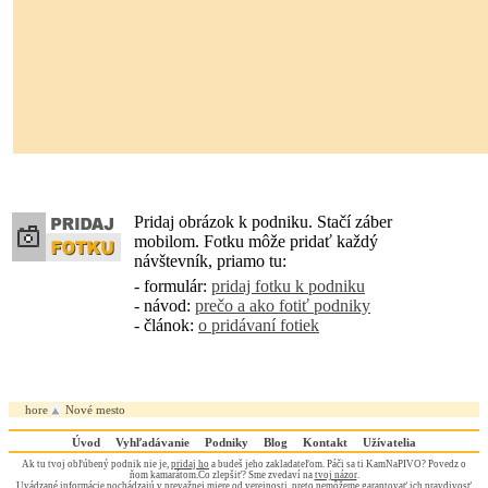
Pridaj obrázok k podniku. Stačí záber
mobilom. Fotku môže pridať každý
návštevník, priamo tu:
- formulár:
pridaj fotku k podniku
- návod:
prečo a ako fotiť podniky
- článok:
o pridávaní fotiek
hore
Nové mesto
Úvod
Vyhľadávanie
Podniky
Blog
Kontakt
Užívatelia
Ak tu tvoj obľúbený podnik nie je,
pridaj ho
a budeš jeho zakladateľom. Páči sa ti KamNaPIVO? Povedz o
ňom kamarátom.Čo zlepšiť? Sme zvedaví na
tvoj názor
.
Uvádzané informácie pochádzajú v prevažnej miere od verejnosti, preto nemôžeme garantovať ich pravdivosť