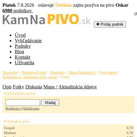
Piatok
7.8.2026 oslavuje
Štefánia
zajtra pozýva na pivo
Oskar
6980
podnikov
PIVO
Kam Na
(
.sk
Pridaj podnik
Úvod
Vyhľadávanie
Podniky
Blog
Kontakt
Užívatelia
Slovensko
>
Bratislavský kraj
>
Bratislava
>
Okres Bratislava 3
>
Nové mesto
>
Račianska ul., Račianske mýto, okolie
>
Fotky
Opis
Fotky
Diskusia
Mapa
Aktualizácia údajov
?
Vyhľadávanie
Rozšírené výhľadávanie
Ponuka pív
Corgoň
0,70
Martiner
0,76