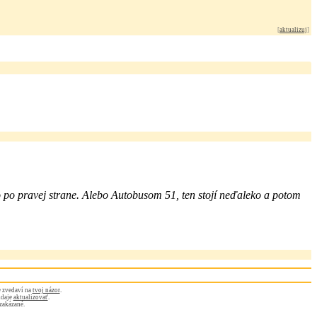
[
aktualizuj
]
 po pravej strane. Alebo Autobusom 51, ten stojí neďaleko a potom
 zvedaví na
tvoj názor
.
údaje
aktualizovať
.
zakázané.