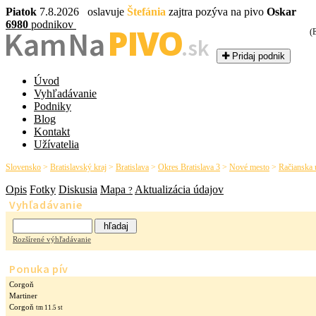
Piatok
7.8.2026 oslavuje
Štefánia
zajtra pozýva na pivo
Oskar
6980
podnikov
PIVO
Kam Na
(
.sk
Pridaj podnik
Úvod
Vyhľadávanie
Podniky
Blog
Kontakt
Užívatelia
Slovensko
>
Bratislavský kraj
>
Bratislava
>
Okres Bratislava 3
>
Nové mesto
>
Račianska 
Opis
Fotky
Diskusia
Mapa
Aktualizácia údajov
?
Vyhľadávanie
Rozšírené výhľadávanie
Ponuka pív
Corgoň
Martiner
Corgoň
tm 11.5 st