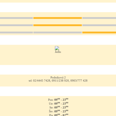
Podniková 2
tel: 02/4445 7428, 0911/238 920, 0903/777 428
oo
oo
09
- 23
Pon:
oo
oo
09
- 23
Utr:
oo
oo
09
- 23
Str:
oo
oo
09
- 23
Štv:
oo
oo
09
- 02
Pia: