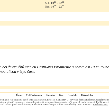
oo
oo
09
- 02
Sob:
oo
oo
10
- 22
Ned:
m cez železničnú stanicu Bratislava Predmestie a potom asi 100m rovno
ou ulicou v tejto časti.
Úvod
Vyhľadávanie
Podniky
Blog
Kontakt
Užívatelia
odnik nie je,
pridaj ho
a budeš jeho zakladateľom. Páči sa ti KamNaPIVO? Povedz o ňom kamarátom.Čo zlepšiť? Sme
ie pochádzajú v prevažnej miere od verejnosti, preto nemôžeme garantovať ich pravdivosť a presnosť. Každý môže 
chto stránok je chránený autorským zákonom © Použitie pre iné ako osobné účely je bez povolenia
prevádzkovateľa