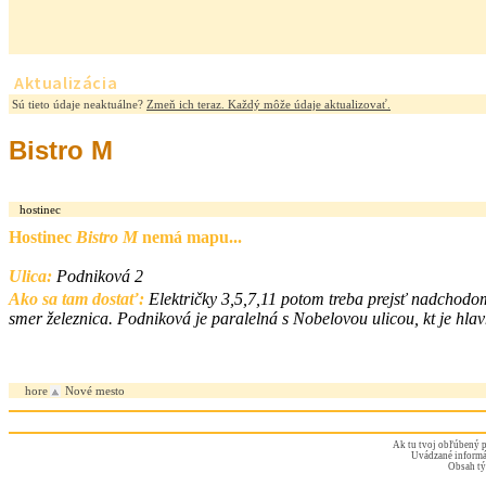
Aktualizácia
Sú tieto údaje neaktuálne?
Zmeň ich teraz. Každý môže údaje aktualizovať.
Bistro M
hostinec
Hostinec
Bistro M
nemá mapu...
Ulica:
Podniková 2
Ako sa tam dostať:
Električky 3,5,7,11 potom treba prejsť nadchodo
smer železnica. Podniková je paralelná s Nobelovou ulicou, kt je hlavn
hore
Nové mesto
Ak tu tvoj obľúbený p
Uvádzané informác
Obsah tý