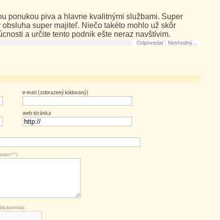
kou ponukou piva a hlavne kvalitnými službami. Super
er obsluha super majiteľ. Niečo takéto mohlo už skôr
cnosti a určite tento podnik ešte neraz navštívim.
Odpovedať
|
Nevhodný...
e-mail (zobrazený kódovaný)
web stránka
 color="")
to kontrola)