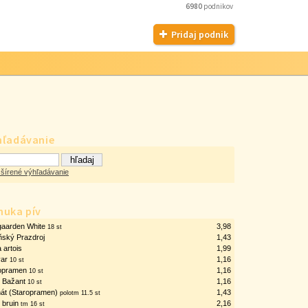
6980
podnikov
Pridaj podnik
hľadávanie
šírené výhľadávanie
nuka pív
aarden White
3,98
18 st
ňský Prazdroj
1,43
a artois
1,99
var
1,16
10 st
opramen
1,16
10 st
ý Bažant
1,16
10 st
át (Staropramen)
1,43
polotm 11.5 st
e bruin
2,16
tm 16 st