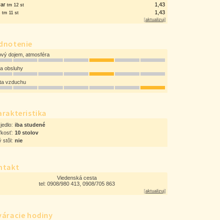
var
1,43
tm 12 st
š
1,43
tm 11 st
[
aktualizuj
]
dnotenie
ový dojem, atmosféra
ta obsluhy
ota vzduchu
rakteristika
jedlo:
iba studené
ľkosť:
10 stolov
 stôl:
nie
ntakt
Viedenská cesta
tel: 0908/980 413, 0908/705 863
[
aktualizuj
]
váracie hodiny