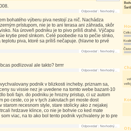
Bud
2008.
Šari
Odpovedať
|
Nevhodný...
rem bohatého výberu piva nestojí za nič. Nachádza
rným prístupom, nie je to ani terasa ani záhrada, skôr
Ho
isko. Na úroveň podniku je to pivo príliš drahé. Výčapu
Celk
e krytie pred slnkom. Celé poobedie na to pečie slnko,
a teplotu piva, ktoré sa príliš nečapuje. (hlavne to prvé
Kvali
Čist
Odpovedať
|
Nevhodný...
obcas podlizoval ale takto? brrrr
Cha
Odpovedať
|
Nevhodný...
ve
ovychvalovany podnik v blizkosti incheby. priznam sa,
veľký
ceny su vissie nez je uvedene na tomto webe bazant-10
dlo boli fajn. do podniku je hrozny pristup, ci uz autom
Ko
 po ceste, co je v tych zakrutach pri moste dost
starom recesnom style, stare stolicky ako z nejakej
 trcali hrdzave klince, co nie je bohvie co ked mate
 som viac, na to ako bol tento podnik vychvaleny je to pre
Odpovedať
|
Nevhodný...
Ot