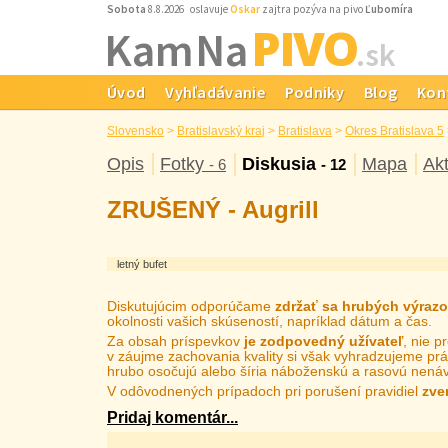
Sobota
8.8.2026 oslavuje
Oskar
zajtra pozýva na pivo
Ľubomíra
PIVO
Kam Na
.sk
Úvod
Vyhľadávanie
Podniky
Blog
Kon
Slovensko
>
Bratislavský kraj
>
Bratislava
>
Okres Bratislava 5
Opis
Fotky
Diskusia
Mapa
Akt
- 6
- 12
ZRUŠENÝ - Augrill
letný bufet
Diskutujúcim odporúčame
zdržať sa hrubých výraz
okolnosti vašich skúseností, napríklad dátum a čas.
Za obsah príspevkov
je zodpovedný užívateľ
, nie 
v záujme zachovania kvality si však vyhradzujeme prá
hrubo osočujú alebo šíria náboženskú a rasovú nenáv
V odôvodnených prípadoch pri porušení pravidiel
zve
Pridaj komentár...