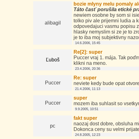
bozie mlyny melu pomaly ale
Táto časť porušila etické p
newiem osobne by som si isiel
tolko piv ale prijemni ludia a
alibagil
odpovedajuci vasmu popisu zac
hlasky nemyslim si ze je to z
je to iba moj subjektivny nazo
14.6.2006, 15:45
Re[2]: super
Puccer vraj 1. mája. Tak poďme
Ľuboš
klikni na meno.
23.4.2006, 20:36
Re: super
Puccer
neviete kedy bude opat otvor
21.4.2006, 11:13
super
Puccer
mozem iba suhlasit so vsetkym
9.9.2005, 10:51
fakt super
naozaj dost dobre, obsluha mi
pc
Dokonca ceny su velmi prijate
24.8.2005, 12:23