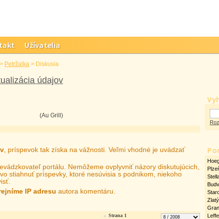
takt
Užívatelia
>
Petržalka
>
Diskusia
ualizácia údajov
Vy
(Au Grill)
Roz
Po
ov
, príspevok tak získa na vážnosti. Veľmi vhodné je uvádzať
Hoeg
prevádzkovateľ portálu. Nemôžeme ovplyvniť názory diskutujúcich,
Plze
vo stiahnuť príspevky, ktoré nesúvisia s podnikom, niekoho
Stell
isť.
Bud
rejníme IP adresu
autora komentáru.
Star
Zlat
Gran
Strana 1
Leff