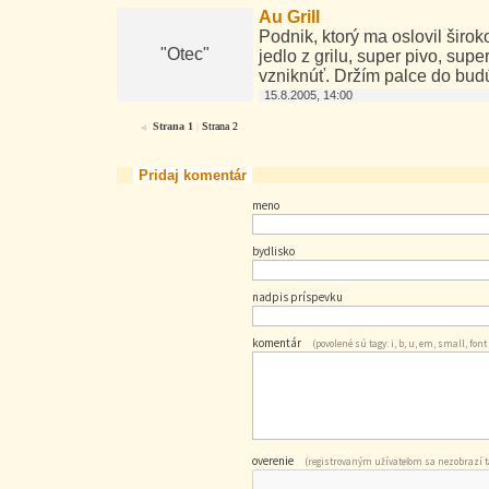
Au Grill
Podnik, ktorý ma oslovil širo
"Otec"
jedlo z grilu, super pivo, sup
vzniknúť. Držím palce do budú
15.8.2005, 14:00
Strana 1
|
Strana 2
Pridaj komentár
meno
bydlisko
nadpis príspevku
komentár
(povolené sú tagy: i, b, u, em, small, font
overenie
(registrovaným užívateľom sa nezobrazí tá