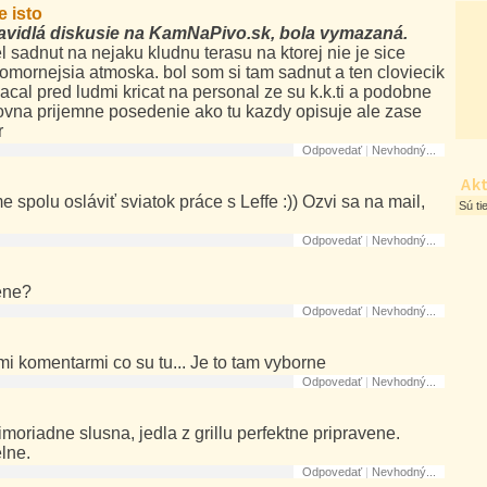
 isto
ravidlá diskusie na KamNaPivo.sk, bola vymazaná.
 sadnut na nejaku kludnu terasu na ktorej nie je sice
 komornejsia atmoska. bol som si tam sadnut a ten cloviecik
al pred ludmi kricat na personal ze su k.k.ti a podobne
rovna prijemne posedenie ako tu kazdy opisuje ale zase
r
Odpovedať
|
Nevhodný...
Akt
 spolu osláviť sviatok práce s Leffe :)) Ozvi sa na mail,
Sú ti
Odpovedať
|
Nevhodný...
ene?
Odpovedať
|
Nevhodný...
i komentarmi co su tu... Je to tam vyborne
Odpovedať
|
Nevhodný...
moriadne slusna, jedla z grillu perfektne pripravene.
lne.
Odpovedať
|
Nevhodný...