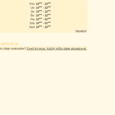
oo
oo
10
- 22
Pon:
oo
oo
10
- 22
Utr:
oo
oo
10
- 22
Str:
oo
oo
10
- 22
Štv:
oo
oo
10
- 01
Pia:
oo
oo
10
- 01
Sob:
oo
oo
10
- 22
Ned:
[
aktualizuj
]
ualizácia
eto údaje neaktuálne?
Zmeň ich teraz. Každý môže údaje aktualizovať.