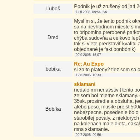
Podnik je už zrušený od jari 
Ľuboš
11.8.2008, 09:54, BA
Myslím si, že tento podnik ok
sa na nevhodnom mieste s mize
to pripomína prerobené parkov
Dred
chýba sudovňa a celkovo lepši
tak si viete predstaviť kvalitu 
objednané je fakt bonbónik)
20.9.2006, 15:07
Re: Au Expo
bobika
si za to plateny? tiez som sa 
12.8.2006, 10:33
sklamani
nedalo mi nenavstivit tento p
ze som bol mierne sklamany. 
35sk. prostredie a obsluha, je
alebo peso. musite prejst 500m
Bobika
nebezpecne. posedenie bolo v 
starobilej povaly. z niektorych
na kolenach male dieta. cakal
mna sklamanie.
29.7.2006, 20:56