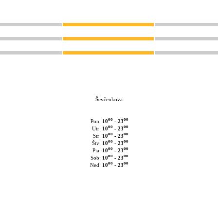
Ševčenkova
oo
oo
10
- 23
Pon:
oo
oo
10
- 23
Utr:
oo
oo
10
- 23
Str:
oo
oo
10
- 23
Štv:
oo
oo
10
- 23
Pia:
oo
oo
10
- 23
Sob:
oo
oo
10
- 23
Ned: