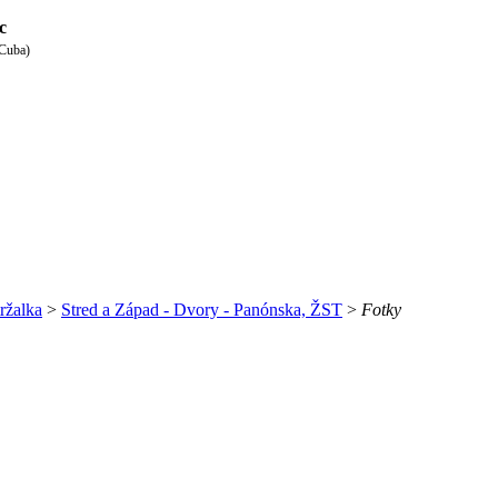
c
 Cuba)
ržalka
>
Stred a Západ - Dvory - Panónska, ŽST
>
Fotky