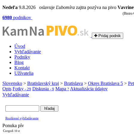
Nedeľa
9.8.2026 oslavuje
Ľubomíra
zajtra pozýva na pivo
Vavrine
(Bistro
6980
podnikov
PIVO
Kam Na
.sk
Pridaj podnik
Úvod
Vyhľadávanie
Podniky
Blog
Kontakt
Užívatelia
Slovensko
>
Bratislavský kraj
>
Bratislava
>
Okres Bratislava 5
>
Pet
Opis
Fotky
Diskusia
Mapa
Aktualizácia údajov
- 29
- 9
?
Vyhľadávanie
Rozšírené výhľadávanie
Ponuka pív
Corgoň
10 st