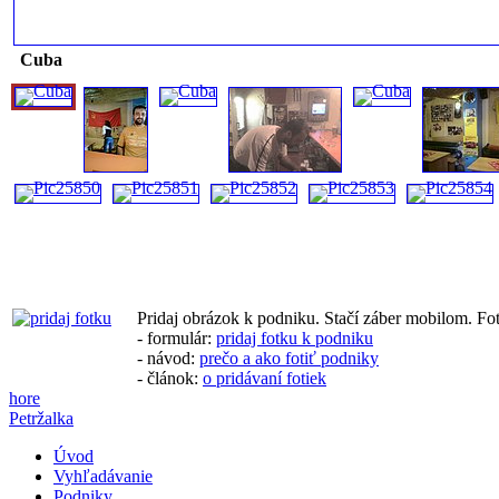
Cuba
Pridaj obrázok k podniku. Stačí záber mobilom. Fo
- formulár:
pridaj fotku k podniku
- návod:
prečo a ako fotiť podniky
- článok:
o pridávaní fotiek
hore
Petržalka
Úvod
Vyhľadávanie
Podniky