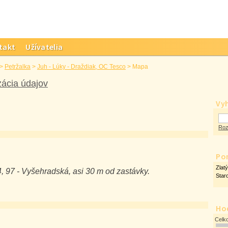
takt
Užívatelia
>
Petržalka
>
Juh - Lúky - Draždiak, OC Tesco
>
Mapa
zácia údajov
Vy
Roz
Po
Zlat
 97 - Vyšehradská, asi 30 m od zastávky.
Star
Ho
Celk