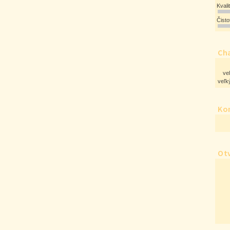
Kvali
Čist
Cha
ve
veľký
Ko
Ot