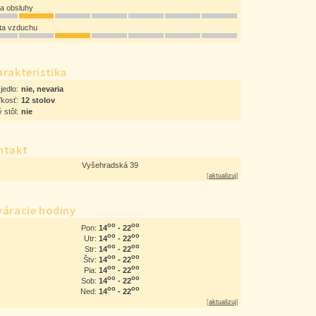
ta obsluhy
ota vzduchu
rakteristika
jedlo:
nie, nevaria
ľkosť:
12 stolov
 stôl:
nie
ntakt
Vyšehradská 39
[
aktualizuj
]
váracie hodiny
oo
oo
14
- 22
Pon:
oo
oo
14
- 22
Utr:
oo
oo
14
- 22
Str:
oo
oo
14
- 22
Štv:
oo
oo
14
- 22
Pia:
oo
oo
14
- 22
Sob:
oo
oo
14
- 22
Ned:
[
aktualizuj
]