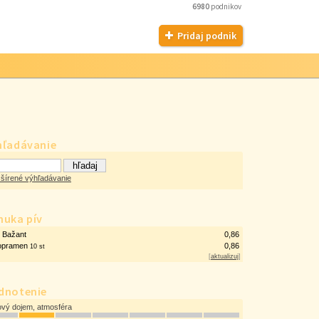
6980
podnikov
Pridaj podnik
hľadávanie
šírené výhľadávanie
nuka pív
ý Bažant
0,86
opramen
0,86
10 st
[
aktualizuj
]
dnotenie
ový dojem, atmosféra