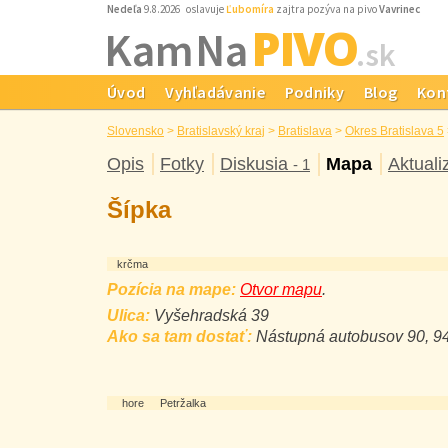
Nedeľa
9.8.2026 oslavuje
Ľubomíra
zajtra pozýva na pivo
Vavrinec
PIVO
Kam Na
.sk
Úvod
Vyhľadávanie
Podniky
Blog
Kon
Slovensko
>
Bratislavský kraj
>
Bratislava
>
Okres Bratislava 5
Opis
Fotky
Diskusia
Mapa
Aktuali
- 1
Šípka
krčma
Pozícia na mape:
Otvor mapu
.
Ulica:
Vyšehradská 39
Ako sa tam dostať:
Nástupná autobusov 90, 94,
hore
Petržalka