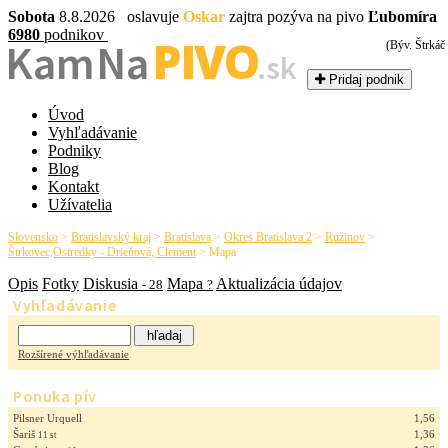
Sobota
8.8.2026 oslavuje
Oskar
zajtra pozýva na pivo
Ľubomíra
6980
podnikov
PIVO
Kam Na
(Býv. Štrkáč
.sk
Pridaj podnik
Úvod
Vyhľadávanie
Podniky
Blog
Kontakt
Užívatelia
Slovensko
>
Bratislavský kraj
>
Bratislava
>
Okres Bratislava 2
>
Ružinov
>
Štrkovec,Ostredky - Drieňová, Clement
>
Mapa
Opis
Fotky
Diskusia
Mapa
Aktualizácia údajov
- 28
?
Vyhľadávanie
Rozšírené výhľadávanie
Ponuka pív
Pilsner Urquell
1,56
Šariš
1,36
11 st