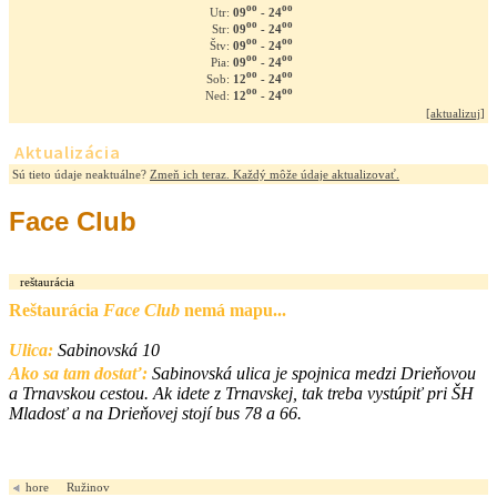
oo
oo
09
- 24
Utr:
oo
oo
09
- 24
Str:
oo
oo
09
- 24
Štv:
oo
oo
09
- 24
Pia:
oo
oo
12
- 24
Sob:
oo
oo
12
- 24
Ned:
[
aktualizuj
]
Aktualizácia
Sú tieto údaje neaktuálne?
Zmeň ich teraz. Každý môže údaje aktualizovať.
Face Club
reštaurácia
Reštaurácia
Face Club
nemá mapu...
Ulica:
Sabinovská 10
Ako sa tam dostať:
Sabinovská ulica je spojnica medzi Drieňovou
a Trnavskou cestou. Ak idete z Trnavskej, tak treba vystúpiť pri ŠH
Mladosť a na Drieňovej stojí bus 78 a 66.
hore
Ružinov