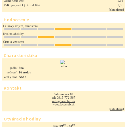
Gambrinus
1,36
10 st
Velkopopovický Kozel
1,36
10 st
[
aktualizuj
]
Hodnotenie
Celkový dojem, atmosféra
Kvalita obsluhy
Čistota vzduchu
Charakteristika
jedlo:
áno
veľkosť:
16 stolov
veľký stôl:
ÁNO
Kontakt
Sabinovská 10
tel: 0915 772 567
info@faceclub.sk
www.faceclub.sk
[
aktualizuj
]
Otváracie hodiny
oo
oo
09
- 24
Pon: