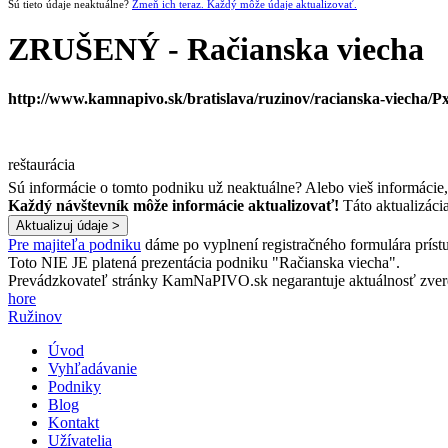
Sú tieto údaje neaktuálne?
Zmeň ich teraz. Každý môže údaje aktualizovať.
ZRUŠENÝ - Račianska viecha
http://www.kamnapivo.sk/bratislava/ruzinov/racianska-viecha/P
reštaurácia
Sú informácie o tomto podniku už neaktuálne? Alebo vieš informácie
Každý návštevník môže informácie aktualizovať!
Táto aktualizáci
Pre majiteľa podniku
dáme po vyplnení registračného formulára prístu
Toto NIE JE platená prezentácia podniku "Račianska viecha".
Prevádzkovateľ stránky KamNaPIVO.sk negarantuje aktuálnosť zverej
hore
Ružinov
Úvod
Vyhľadávanie
Podniky
Blog
Kontakt
Užívatelia