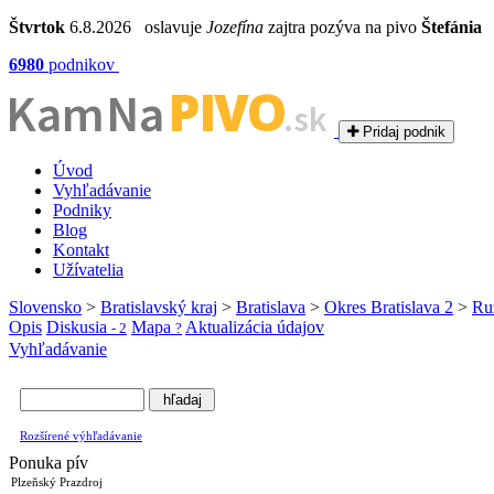
Štvrtok
6.8.2026 oslavuje
Jozefína
zajtra pozýva na pivo
Štefánia
6980
podnikov
PIVO
Kam Na
.sk
Pridaj podnik
Úvod
Vyhľadávanie
Podniky
Blog
Kontakt
Užívatelia
Slovensko
>
Bratislavský kraj
>
Bratislava
>
Okres Bratislava 2
>
Ru
Opis
Diskusia
Mapa
Aktualizácia údajov
- 2
?
Vyhľadávanie
Rozšírené výhľadávanie
Ponuka pív
Plzeňský Prazdroj