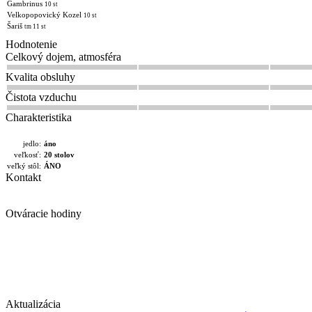
Gambrinus
10 st
Velkopopovický Kozel
10 st
Šariš
tm 11 st
Hodnotenie
Celkový dojem, atmosféra
Kvalita obsluhy
Čistota vzduchu
Charakteristika
jedlo:
áno
veľkosť:
20 stolov
veľký stôl:
ÁNO
Kontakt
Otváracie hodiny
Aktualizácia