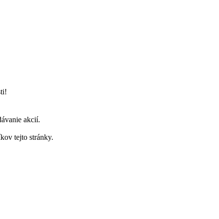
ti!
ávanie akcií.
ov tejto stránky.