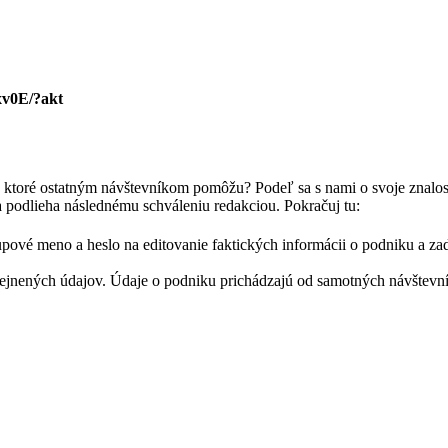
xv0E/?akt
, ktoré ostatným návštevníkom pomôžu? Podeľ sa s nami o svoje znalos
a podlieha následnému schváleniu redakciou. Pokračuj tu:
pové meno a heslo na editovanie faktických informácii o podniku a zad
nených údajov. Údaje o podniku prichádzajú od samotných návštevník