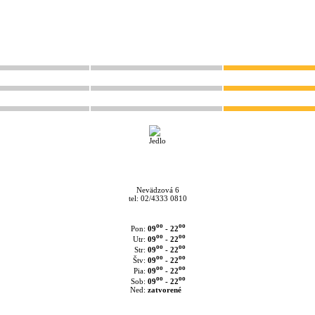
Nevädzová 6
tel: 02/4333 0810
oo
oo
09
- 22
Pon:
oo
oo
09
- 22
Utr:
oo
oo
09
- 22
Str:
oo
oo
09
- 22
Štv:
oo
oo
09
- 22
Pia:
oo
oo
09
- 22
Sob:
Ned:
zatvorené