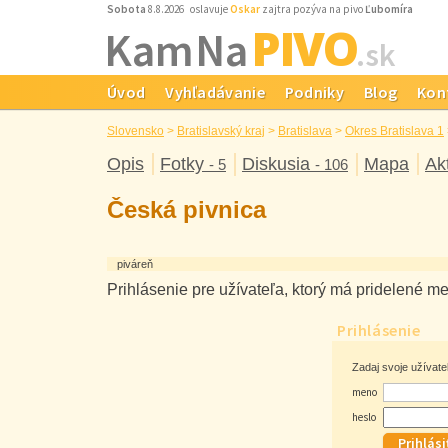
Sobota
8.8.2026 oslavuje
Oskar
zajtra pozýva na pivo
Ľubomíra
PIVO
Kam Na
.sk
Úvod
Vyhľadávanie
Podniky
Blog
Kon
Slovensko
>
Bratislavský kraj
>
Bratislava
>
Okres Bratislava 1
Opis
Fotky
Diskusia
Mapa
Ak
- 5
- 106
Česká pivnica
piváreň
Prihlásenie pre užívateľa, ktorý má pridelené m
Prihlásenie
Zadaj svoje užívat
meno
heslo