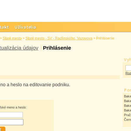
takt
Užívatelia
>
Staré mesto
>
Staré mesto - SV - Radlinského, Vazovova
>
Prihlásenie
tualizácia údajov
Prihlásenie
Vy
Roz
eno a heslo na editovanie podniku.
Po
Baka
Baka
Baka
eľské meno a heslo:
Baka
Praž
Čern