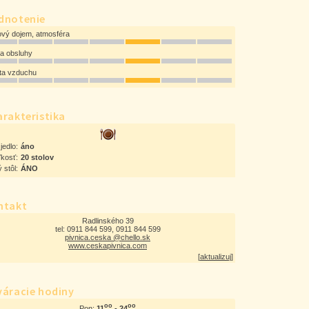
dnotenie
ový dojem, atmosféra
ta obsluhy
ota vzduchu
rakteristika
jedlo:
áno
ľkosť:
20 stolov
 stôl:
ÁNO
ntakt
Radlinského 39
tel: 0911 844 599, 0911 844 599
pivnica.ceska @chello.sk
www.ceskapivnica.com
[
aktualizuj
]
váracie hodiny
oo
oo
11
- 24
Pon: