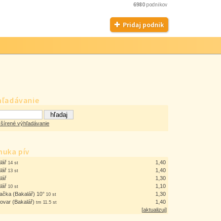
6980
podnikov
Pridaj podnik
hľadávanie
šírené výhľadávanie
nuka pív
lář
1,40
14 st
lář
1,40
13 st
lář
1,30
lář
1,10
10 st
ačka (Bakalář) 10°
1,30
10 st
ovar (Bakalář)
1,40
tm 11.5 st
[
aktualizuj
]