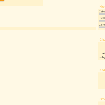
Ho
Celk
Kvali
Čist
Cha
ve
veľký
Ko
Ot