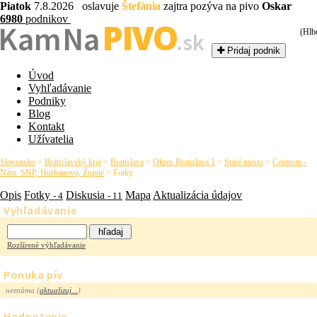
Piatok
7.8.2026 oslavuje
Štefánia
zajtra pozýva na pivo
Oskar
6980
podnikov
PIVO
Kam Na
(Hlb
.sk
Pridaj podnik
Úvod
Vyhľadávanie
Podniky
Blog
Kontakt
Užívatelia
Slovensko
>
Bratislavský kraj
>
Bratislava
>
Okres Bratislava 1
>
Staré mesto
>
Centrum -
Nám. SNP, Hurbanovo, Župné
>
Fotky
Opis
Fotky
Diskusia
Mapa
Aktualizácia údajov
- 4
- 11
Vyhľadávanie
Rozšírené výhľadávanie
Ponuka pív
neznáma (
aktualizuj...
)
Hodnotenie