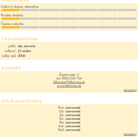
Celkový dojem, atmosféra
Kvalita obsluhy
Čistota vzduchu
Charakteristika
jedlo:
nie, nevaria
veľkosť:
25 stolov
veľký stôl:
ÁNO
Kontakt
Župné nám. 2
tel: 0902/330 754
hlbocina@hlbocina.sk
www.hlbocina.sk
[
aktualizuj
]
Otváracie hodiny
Pon:
zatvorené
Utr:
zatvorené
Str:
zatvorené
Štv:
zatvorené
Pia:
zatvorené
Sob:
zatvorené
Ned:
zatvorené
[
aktualizuj
]