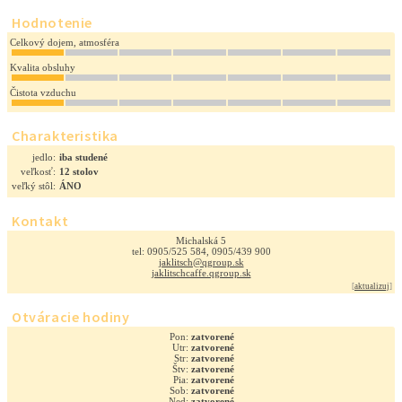
Hodnotenie
Celkový dojem, atmosféra
Kvalita obsluhy
Čistota vzduchu
Charakteristika
jedlo:
iba studené
veľkosť:
12 stolov
veľký stôl:
ÁNO
Kontakt
Michalská 5
tel: 0905/525 584, 0905/439 900
jaklitsch@qgroup.sk
jaklitschcaffe.qgroup.sk
[
aktualizuj
]
Otváracie hodiny
Pon:
zatvorené
Utr:
zatvorené
Str:
zatvorené
Štv:
zatvorené
Pia:
zatvorené
Sob:
zatvorené
Ned:
zatvorené