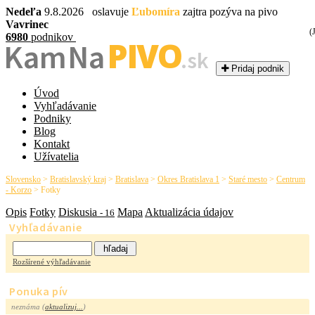
Nedeľa
9.8.2026 oslavuje
Ľubomíra
zajtra pozýva na pivo
Vavrinec
(
6980
podnikov
PIVO
Kam Na
.sk
Pridaj podnik
Úvod
Vyhľadávanie
Podniky
Blog
Kontakt
Užívatelia
Slovensko
>
Bratislavský kraj
>
Bratislava
>
Okres Bratislava 1
>
Staré mesto
>
Centrum
- Korzo
>
Fotky
Opis
Fotky
Diskusia
Mapa
Aktualizácia údajov
- 16
Vyhľadávanie
Rozšírené výhľadávanie
Ponuka pív
neznáma (
aktualizuj...
)