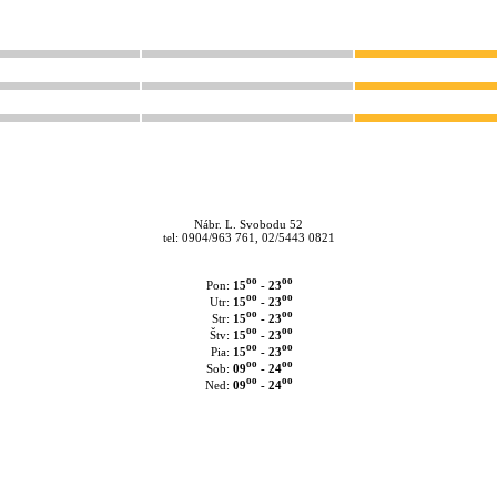
Nábr. L. Svobodu 52
tel: 0904/963 761, 02/5443 0821
oo
oo
15
- 23
Pon:
oo
oo
15
- 23
Utr:
oo
oo
15
- 23
Str:
oo
oo
15
- 23
Štv:
oo
oo
15
- 23
Pia:
oo
oo
09
- 24
Sob:
oo
oo
09
- 24
Ned: