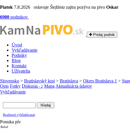
Piatok
7.8.2026 oslavuje
Štefánia
zajtra pozýva na pivo
Oskar
6980
podnikov
PIVO
Kam Na
.sk
Pridaj podnik
Úvod
Vyhľadávanie
Podniky
Blog
Kontakt
Užívatelia
Slovensko
>
Bratislavský kraj
>
Bratislava
>
Okres Bratislava 1
>
Star
Opis
Fotky
Diskusia
Mapa
Aktualizácia údajov
- 2
Vyhľadávanie
Rozšírené výhľadávanie
Ponuka pív
Rebel