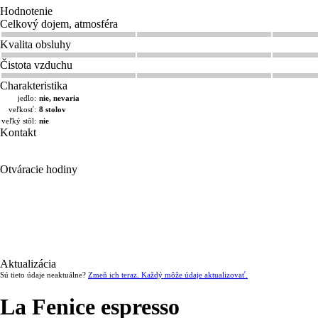
Hodnotenie
Celkový dojem, atmosféra
Kvalita obsluhy
Čistota vzduchu
Charakteristika
jedlo:
nie, nevaria
veľkosť:
8 stolov
veľký stôl:
nie
Kontakt
Otváracie hodiny
Aktualizácia
Sú tieto údaje neaktuálne?
Zmeň ich teraz. Každý môže údaje aktualizovať.
La Fenice espresso