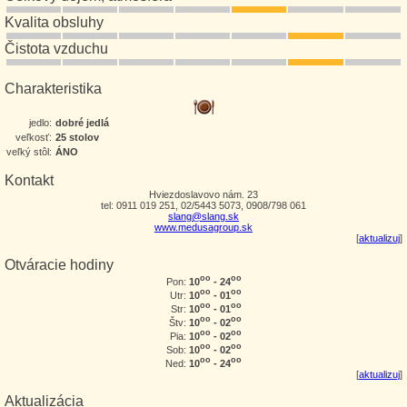
Kvalita obsluhy
Čistota vzduchu
Charakteristika
jedlo:
dobré jedlá
veľkosť:
25 stolov
veľký stôl:
ÁNO
Kontakt
Hviezdoslavovo nám. 23
tel: 0911 019 251, 02/5443 5073, 0908/798 061
slang@slang.sk
www.medusagroup.sk
[
aktualizuj
]
Otváracie hodiny
oo
oo
10
- 24
Pon:
oo
oo
10
- 01
Utr:
oo
oo
10
- 01
Str:
oo
oo
10
- 02
Štv:
oo
oo
10
- 02
Pia:
oo
oo
10
- 02
Sob:
oo
oo
10
- 24
Ned:
[
aktualizuj
]
Aktualizácia