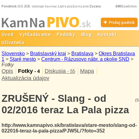
Pondelok
10.8.2026 oslavuje
Vavrinec
zajtra pozýva na pivo
Zuzana
6980
podnikov
PIVO
Kam Na
.sk
Pridaj podnik
Úvod
Vyhľadávanie
Podniky
Blog
Kontakt
Užívatelia
Slovensko
>
Bratislavský kraj
>
Bratislava
>
Okres Bratislava
1
>
Staré mesto
>
Centrum - Rázusovo nábr. a okolie SND
>
Fotky
Opis
Fotky
Diskusia
Mapa
- 4
- 55
Aktualizácia údajov
ZRUŠENÝ - Slang - od
(S
02/2016 teraz La Pala pizza
http://www.kamnapivo.sk/bratislava/stare-mesto/slang-od-
022016-teraz-la-pala-pizza/PJW5L/?foto=352