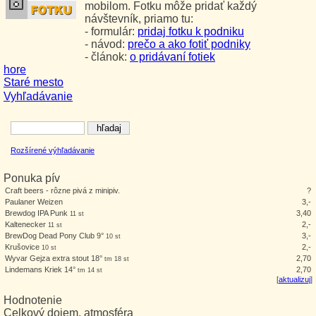
mobilom. Fotku môže pridať každý
návštevník, priamo tu:
- formulár:
pridaj fotku k podniku
- návod:
prečo a ako fotiť podniky
- článok:
o pridávaní fotiek
hore
Staré mesto
Vyhľadávanie
Rozšírené výhľadávanie
Ponuka pív
Craft beers - rôzne pivá z minipiv.
?
Paulaner Weizen
3,-
Brewdog IPA Punk
3,40
11 st
Kaltenecker
2,-
11 st
BrewDog Dead Pony Club 9°
3,-
10 st
Krušovice
2,-
10 st
Wyvar Gejza extra stout 18°
2,70
tm 18 st
Lindemans Kriek 14°
2,70
tm 14 st
[
aktualizuj
]
Hodnotenie
Celkový dojem, atmosféra