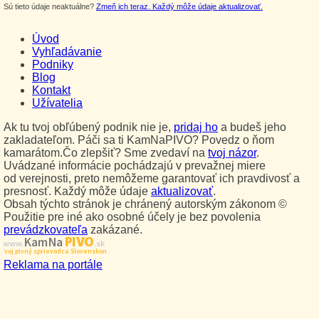
Sú tieto údaje neaktuálne?
Zmeň ich teraz. Každý môže údaje aktualizovať.
Úvod
Vyhľadávanie
Podniky
Blog
Kontakt
Užívatelia
Ak tu tvoj obľúbený podnik nie je,
pridaj ho
a budeš jeho
zakladateľom. Páči sa ti KamNaPIVO? Povedz o ňom
kamarátom.Čo zlepšiť? Sme zvedaví na
tvoj názor
.
Uvádzané informácie pochádzajú v prevažnej miere
od verejnosti, preto nemôžeme garantovať ich pravdivosť a
presnosť. Každý môže údaje
aktualizovať
.
Obsah týchto stránok je chránený autorským zákonom ©
Použitie pre iné ako osobné účely je bez povolenia
prevádzkovateľa
zakázané.
PIVO
Kam Na
www.
.sk
Tvoj pivný sprievodca Slovenskom
Reklama na portále