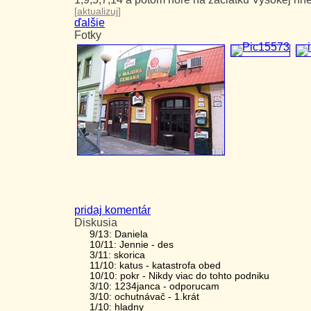
[
aktualizuj
]
ďalšie
Fotky
pridaj komentár
Diskusia
9/13: Daniela
10/11: Jennie - des
3/11: skorica
11/10: katus - katastrofa obed
10/10: pokr - Nikdy viac do tohto podniku
3/10: 1234janca - odporucam
3/10: ochutnávač - 1.krát
1/10: hladny