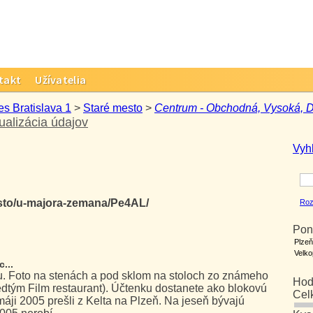
takt
Užívatelia
es Bratislava 1
>
Staré mesto
>
Centrum - Obchodná, Vysoká, D
ualizácia údajov
Vyh
esto/u-majora-zemana/Pe4AL/
Roz
Pon
Plzeň
Velk
...
u. Foto na stenách a pod sklom na stoloch zo známeho
Hod
dtým Film restaurant). Účtenku dostanete ako blokovú
Cel
áji 2005 prešli z Kelta na Plzeň. Na jeseň bývajú