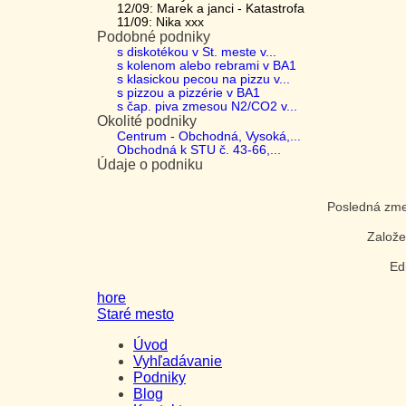
12/09: Marek a janci - Katastrofa
11/09: Nika xxx
Podobné podniky
s diskotékou v St. meste v...
s kolenom alebo rebrami v BA1
s klasickou pecou na pizzu v...
s pizzou a pizzérie v BA1
s čap. piva zmesou N2/CO2 v...
Okolité podniky
Centrum - Obchodná, Vysoká,...
Obchodná k STU č. 43-66,...
Údaje o podniku
Posledná zm
Založ
Ed
hore
Staré mesto
Úvod
Vyhľadávanie
Podniky
Blog