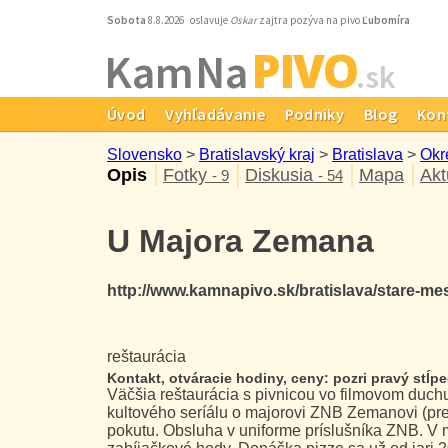
Sobota
8.8.2026 oslavuje
Oskar
zajtra pozýva na pivo
Ľubomíra
PIVO
Kam Na
.sk
Úvod
Vyhľadávanie
Podniky
Blog
Kon
Slovensko
>
Bratislavský kraj
>
Bratislava
>
Okr
Opis
Fotky
Diskusia
Mapa
Akt
- 9
- 54
U Majora Zemana
http://www.kamnapivo.sk/bratislava/stare-m
reštaurácia
Kontakt, otváracie hodiny, ceny: pozri pravý stĺpec
Väčšia reštaurácia s pivnicou vo filmovom duch
kultového seríálu o majorovi ZNB Zemanovi (pre
pokutu. Obsluha v uniforme príslušníka ZNB. V m