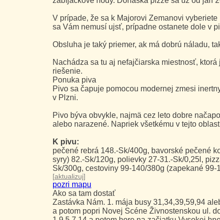
zabíjačkové hody. Donáška pizze sa už od jari 2
V prípade, že sa k Majorovi Zemanovi vyberiete 
sa Vám nemusí ujsť, prípadne ostanete dole v pi
Obsluha je taký priemer, ak má dobrú náladu, tak 
Nachádza sa tu aj nefajčiarska miestnosť, ktor
riešenie.
Ponuka piva
Pivo sa čapuje pomocou modernej zmesi inertny
v Plzni.
Pivo býva obvykle, najmä cez leto dobre načapo
alebo narazené. Napriek všetkému v tejto oblasti
K pivu:
pečené rebrá 148.-Sk/400g, bavorské pečené ko
syry) 82.-Sk/120g, polievky 27-31.-Sk/0,25l, pi
Sk/300g, cestoviny 99-140/380g (zapekané 99-1
[
aktualizuj
]
pozri mapu
Ako sa tam dostať
Zastávka Nám. 1. mája busy 31,34,39,59,94 ale
a potom popri Novej Scéne Živnostenskou ul. do
1,9,5,7,14 a potom hore na začiatku Vysokej hn