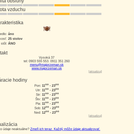
lita obsluhy
tota vzduchu
akteristika
jedlo:
áno
kosť:
25 stolov
 stôl:
ÁNO
takt
Vysoká 37
tel: 0903 555 553. 0911 351 260
menu@majorzeman.sk
www.majorzeman.sk
[
aktualizuj
]
áracie hodiny
oo
oo
11
- 23
Pon:
oo
oo
11
- 23
Utr:
oo
oo
11
- 23
Str:
oo
oo
11
- 23
Štv:
oo
oo
11
- 23
Pia:
oo
oo
12
- 23
Sob:
oo
oo
12
- 23
Ned:
[
aktualizuj
]
alizácia
eto údaje neaktuálne?
Zmeň ich teraz. Každý môže údaje aktualizovať.