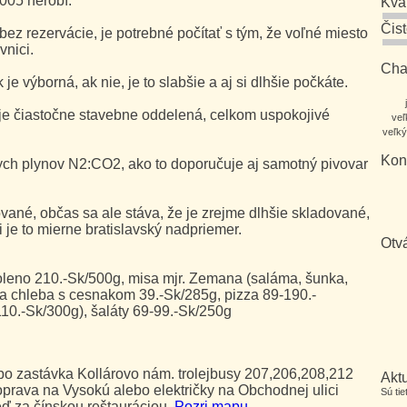
005 nerobí.
Kva
Čis
bez rezervácie, je potrebné počítať s tým, že voľné miesto
vnici.
Char
je výborná, ak nie, je to slabšie a aj si dlhšie počkáte.
á je čiastočne stavebne oddelená, celkom uspokojivé
veľ
veľký
Kon
ch plynov N2:CO2, ako to doporučuje aj samotný pivovar
vané, občas sa ale stáva, že je zrejme dlhšie skladované,
 je to mierne bratislavský nadpriemer.
Otv
leno 210.-Sk/500g, misa mjr. Zemana (saláma, šunka,
zza chleba s cesnakom 39.-Sk/285g, pizza 89-190.-
10.-Sk/300g), šaláty 69-99.-Sk/250g
bo zastávka Kollárovo nám. trolejbusy 207,206,208,212
Aktu
prava na Vysokú alebo električky na Obchodnej ulici
Sú ti
eď za čínskou reštauráciou.
Pozri mapu
.