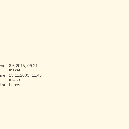
ena:
8.6.2015, 09:21
maker
enie:
19.11.2003, 11:45
mlaco
itor:
Lubos