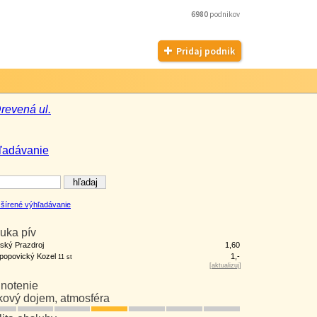
6980
podnikov
Pridaj podnik
revená ul.
ľadávanie
šírené výhľadávanie
uka pív
ský Prazdroj
1,60
opopovický Kozel
1,-
11 st
[
aktualizuj
]
notenie
kový dojem, atmosféra