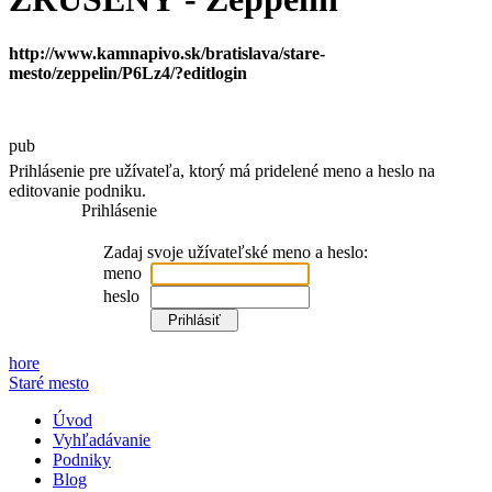
http://www.kamnapivo.sk/bratislava/stare-
mesto/zeppelin/P6Lz4/?editlogin
pub
Prihlásenie pre užívateľa, ktorý má pridelené meno a heslo na
editovanie podniku.
Prihlásenie
Zadaj svoje užívateľské meno a heslo:
meno
heslo
hore
Staré mesto
Úvod
Vyhľadávanie
Podniky
Blog