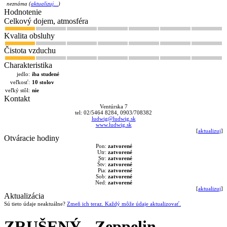
neznáma (
aktualizuj...
)
Hodnotenie
Celkový dojem, atmosféra
Kvalita obsluhy
Čistota vzduchu
Charakteristika
jedlo:
iba studené
veľkosť:
10 stolov
veľký stôl:
nie
Kontakt
Ventúrska 7
tel: 02/5464 8284, 0903/708382
ludwig@ludwig.sk
www.ludwig.sk
[
aktualizuj
]
Otváracie hodiny
Pon:
zatvorené
Utr:
zatvorené
Str:
zatvorené
Štv:
zatvorené
Pia:
zatvorené
Sob:
zatvorené
Ned:
zatvorené
[
aktualizuj
]
Aktualizácia
Sú tieto údaje neaktuálne?
Zmeň ich teraz. Každý môže údaje aktualizovať.
ZRUŠENÝ - Zeppelin