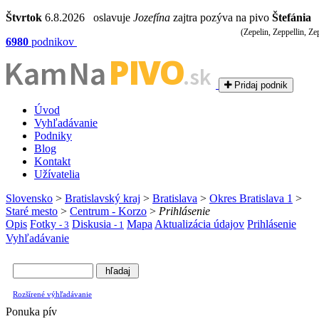
Štvrtok
6.8.2026 oslavuje
Jozefína
zajtra pozýva na pivo
Štefánia
(Zepelin, Zeppellin, Zep
6980
podnikov
PIVO
Kam Na
.sk
Pridaj podnik
Úvod
Vyhľadávanie
Podniky
Blog
Kontakt
Užívatelia
Slovensko
>
Bratislavský kraj
>
Bratislava
>
Okres Bratislava 1
>
Staré mesto
>
Centrum - Korzo
>
Prihlásenie
Opis
Fotky
Diskusia
Mapa
Aktualizácia údajov
Prihlásenie
- 3
- 1
Vyhľadávanie
Rozšírené výhľadávanie
Ponuka pív