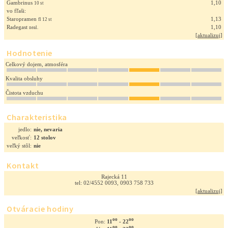
Gambrinus
1,10
10 st
vo fľaši:
Staropramen
1,13
fl 12 st
Radegast
1,10
neal.
[
aktualizuj
]
Hodnotenie
Celkový dojem, atmosféra
Kvalita obsluhy
Čistota vzduchu
Charakteristika
jedlo:
nie, nevaria
veľkosť:
12 stolov
veľký stôl:
nie
Kontakt
Rajecká 11
tel: 02/4552 0093, 0903 758 733
[
aktualizuj
]
Otváracie hodiny
oo
oo
11
- 22
Pon:
oo
oo