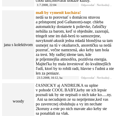
chod tam,ohovarat dokaze kazdy.
1.7.2008, 22:04
Odpovedať
|
Nevhodný...
mali by vymenit kuchára!
nedá sa to porovnať s domácou stravou
a prístupom( pod Gaštanom)-napr. chleba
automaticky dostanete k polievke, čašníčky
nehúlia za barom, keď si objednáte, zazerajú,
tringelt sme im dali-berú to samozrejme,
navyknuté-akurát jedna mladá blondýna sa tam
jana s kolektivom
usmeje( na tú v okuliaroch, anoretičku sa nedá
pozerať, večne namrzená, ako keby tam bola
za trest. My radšej ideme tam, kde
je príjemnejšia atmosféra, pozitívna energia.
Majiteľka by mala investovať do kvalitnejších
ľudí, ktorí by to robili radi, hlavne s ľudmi a nie
len za peniaze.
23.5.2008, 16:12, ba
Odpovedať
|
Nevhodný...
čASNICKY aj ANDREJKA su uplne
v pohode COOL BABY,keby ste ich lepsie
poznali tak by ste nepisali o nich take ko.....ny.
Ani sa necudujem ze su neprijemne,ked vas
woody
po zaverecnej obsluhuju a vy im nechate
2koruny a este po nich mavate ako keby ste
sa ponahlali na vlak.