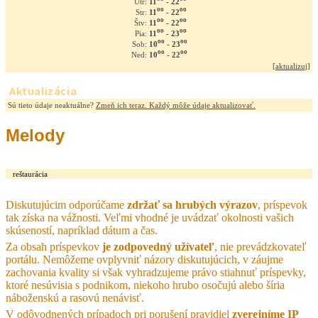
11
- 22
Utr:
oo
oo
11
- 22
Str:
oo
oo
11
- 22
Štv:
oo
oo
11
- 23
Pia:
oo
oo
10
- 23
Sob:
oo
oo
10
- 22
Ned:
[
aktualizuj
]
Aktualizácia
Sú tieto údaje neaktuálne?
Zmeň ich teraz. Každý môže údaje aktualizovať.
Melody
reštaurácia
Diskutujúcim odporúčame
zdržať sa hrubých výrazov
, príspevok
tak získa na vážnosti. Veľmi vhodné je uvádzať okolnosti vašich
skúseností, napríklad dátum a čas.
Za obsah príspevkov
je zodpovedný užívateľ
, nie prevádzkovateľ
portálu. Nemôžeme ovplyvniť názory diskutujúcich, v záujme
zachovania kvality si však vyhradzujeme právo stiahnuť príspevky,
ktoré nesúvisia s podnikom, niekoho hrubo osočujú alebo šíria
náboženskú a rasovú nenávisť.
V odôvodnených prípadoch pri porušení pravidiel
zverejníme IP