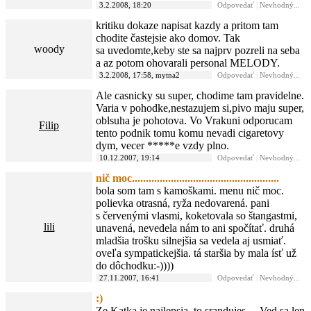
3.2.2008, 18:20
Odpovedať
|
Nevhodný...
kritiku dokaze napisat kazdy a pritom tam
chodite častejsie ako domov. Tak
woody
sa uvedomte,keby ste sa najprv pozreli na seba
a az potom ohovarali personal MELODY.
3.2.2008, 17:58, mytna2
Odpovedať
|
Nevhodný...
Ale casnicky su super, chodime tam pravidelne.
Varia v pohodke,nestazujem si,pivo maju super,
oblsuha je pohotova. Vo Vrakuni odporucam
Filip
tento podnik tomu komu nevadi cigaretovy
dym, vecer *****e vzdy plno.
10.12.2007, 19:14
Odpovedať
|
Nevhodný...
nič moc.....................................................
bola som tam s kamoškami. menu nič moc.
polievka otrasná, ryža nedovarená. pani
s červenými vlasmi, koketovala so štangastmi,
lili
unavená, nevedela nám to ani spočítať. druhá
mladšia trošku silnejšia sa vedela aj usmiať.
oveľa sympatickejšia. tá staršia by mala ísť už
do dôchodku:-))))
27.11.2007, 16:41
Odpovedať
|
Nevhodný...
:)
Ze Katka je najlepsia, to srandujes.....Ved sa len