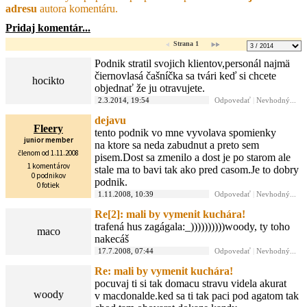
adresu
autora komentáru.
Pridaj komentár...
Strana 1
Podnik stratil svojich klientov,personál najmä
čiernovlasá čašníčka sa tvári keď si chcete
hocikto
objednať že ju otravujete.
2.3.2014, 19:54
Odpovedať
|
Nevhodný...
dejavu
Fleery
tento podnik vo mne vyvolava spomienky
junior member
na ktore sa neda zabudnut a preto sem
členom od 1.11.2008
pisem.Dost sa zmenilo a dost je po starom ale
1 komentárov
stale ma to bavi tak ako pred casom.Je to dobry
0 podnikov
podnik.
0 fotiek
1.11.2008, 10:39
Odpovedať
|
Nevhodný...
Re[2]: mali by vymenit kuchára!
trafená hus zagágala:_))))))))))woody, ty toho
maco
nakecáš
17.7.2008, 07:44
Odpovedať
|
Nevhodný...
Re: mali by vymenit kuchára!
pocuvaj ti si tak domacu stravu videla akurat
woody
v macdonalde.ked sa ti tak paci pod agatom tak