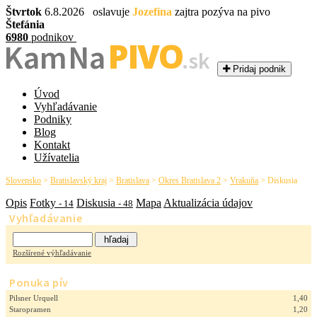
Štvrtok
6.8.2026 oslavuje
Jozefína
zajtra pozýva na pivo
Štefánia
6980
podnikov
PIVO
Kam Na
.sk
Pridaj podnik
Úvod
Vyhľadávanie
Podniky
Blog
Kontakt
Užívatelia
Slovensko
>
Bratislavský kraj
>
Bratislava
>
Okres Bratislava 2
>
Vrakuňa
>
Diskusia
Opis
Fotky
Diskusia
Mapa
Aktualizácia údajov
- 14
- 48
Vyhľadávanie
Rozšírené výhľadávanie
Ponuka pív
Pilsner Urquell
1,40
Staropramen
1,20