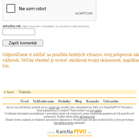
aktuálny rok
(registrovaným užívateľom sa nezobrazí táto kontrola)
Odporúčame ti zdržať sa použitia hrubých výrazov, tvoj príspevok tak
vážnosti. Veľmi vhodné je uviesť okolnosti tvojej skúseností, napríkl
čas.
hore
Vrakuňa
Úvod
Vyhľadávanie
Podniky
Blog
Kontakt
Užívatelia
Ak tu tvoj obľúbený podnik nie je,
pridaj ho
a budeš jeho zakladateľom. Páči sa ti KamNaPIVO? Povedz o
ňom kamarátom.Čo zlepšiť? Sme zvedaví na
tvoj názor
.
Uvádzané informácie pochádzajú v prevažnej miere od verejnosti, preto nemôžeme garantovať ich pravdivosť
a presnosť. Každý môže údaje
aktualizovať
.
Obsah týchto stránok je chránený autorským zákonom © Použitie pre iné ako osobné účely je bez povolenia
prevádzkovateľa
zakázané.
PIVO
Kam Na
www.
.sk
Tvoj pivný sprievodca Slovenskom