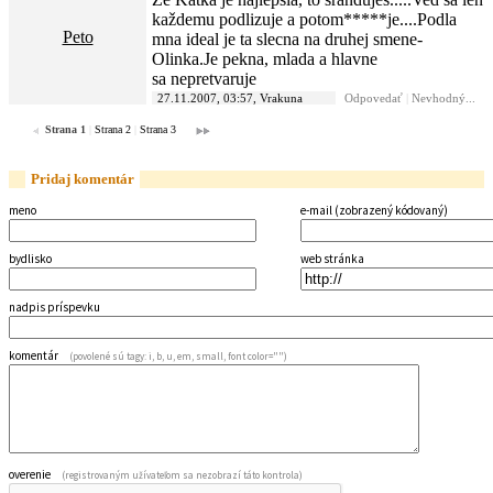
každemu podlizuje a potom*****je....Podla
Peto
mna ideal je ta slecna na druhej smene-
Olinka.Je pekna, mlada a hlavne
sa nepretvaruje
27.11.2007, 03:57, Vrakuna
Odpovedať
|
Nevhodný...
Strana 1
|
Strana 2
|
Strana 3
Pridaj komentár
meno
e-mail (zobrazený kódovaný)
bydlisko
web stránka
nadpis príspevku
komentár
(povolené sú tagy: i, b, u, em, small, font color="")
overenie
(registrovaným užívateľom sa nezobrazí táto kontrola)