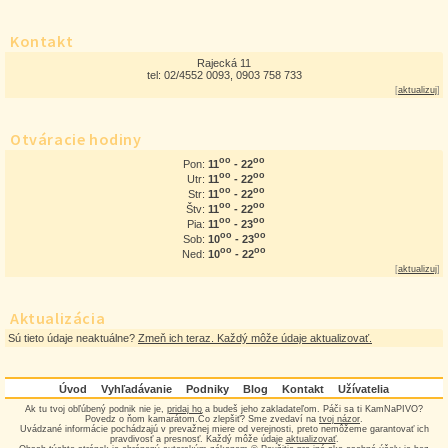
Kontakt
Rajecká 11
tel: 02/4552 0093, 0903 758 733
[
aktualizuj
]
Otváracie hodiny
oo
oo
11
- 22
Pon:
oo
oo
11
- 22
Utr:
oo
oo
11
- 22
Str:
oo
oo
11
- 22
Štv:
oo
oo
11
- 23
Pia:
oo
oo
10
- 23
Sob:
oo
oo
10
- 22
Ned:
[
aktualizuj
]
Aktualizácia
Sú tieto údaje neaktuálne?
Zmeň ich teraz. Každý môže údaje aktualizovať.
Úvod
Vyhľadávanie
Podniky
Blog
Kontakt
Užívatelia
Ak tu tvoj obľúbený podnik nie je,
pridaj ho
a budeš jeho zakladateľom. Páči sa ti KamNaPIVO?
Povedz o ňom kamarátom.Čo zlepšiť? Sme zvedaví na
tvoj názor
.
Uvádzané informácie pochádzajú v prevažnej miere od verejnosti, preto nemôžeme garantovať ich
pravdivosť a presnosť. Každý môže údaje
aktualizovať
.