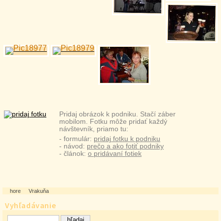
Pridaj obrázok k podniku. Stačí záber
mobilom. Fotku môže pridať každý
návštevník, priamo tu:
- formulár:
pridaj fotku k podniku
- návod:
prečo a ako fotiť podniky
- článok:
o pridávaní fotiek
hore
Vrakuňa
Vyhľadávanie