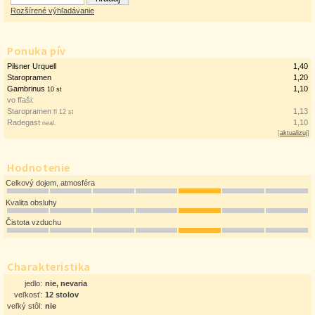
Rozšírené výhľadávanie
Ponuka pív
Pilsner Urquell
1,40
Staropramen
1,20
Gambrinus
1,10
10 st
vo fľaši:
Staropramen
1,13
fl 12 st
Radegast
1,10
neal.
[
aktualizuj
]
Hodnotenie
Celkový dojem, atmosféra
Kvalita obsluhy
Čistota vzduchu
Charakteristika
jedlo:
nie, nevaria
veľkosť:
12 stolov
veľký stôl:
nie