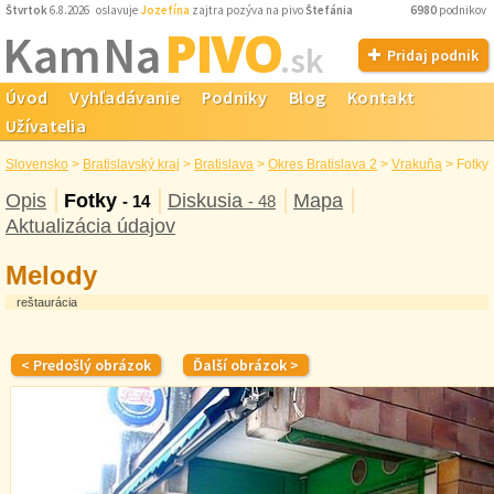
Štvrtok
6.8.2026 oslavuje
Jozefína
zajtra pozýva na pivo
Štefánia
6980
podnikov
PIVO
Kam Na
.sk
Pridaj podnik
Úvod
Vyhľadávanie
Podniky
Blog
Kontakt
Užívatelia
Slovensko
>
Bratislavský kraj
>
Bratislava
>
Okres Bratislava 2
>
Vrakuňa
>
Fotky
Opis
Fotky
Diskusia
Mapa
- 14
- 48
Aktualizácia údajov
Melody
reštaurácia