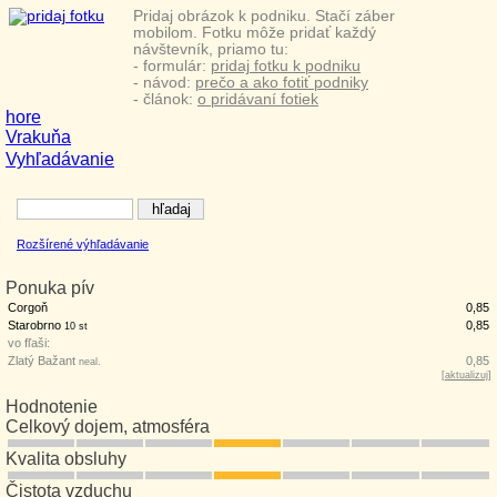
Pridaj obrázok k podniku. Stačí záber
mobilom. Fotku môže pridať každý
návštevník, priamo tu:
- formulár:
pridaj fotku k podniku
- návod:
prečo a ako fotiť podniky
- článok:
o pridávaní fotiek
hore
Vrakuňa
Vyhľadávanie
Rozšírené výhľadávanie
Ponuka pív
Corgoň
0,85
Starobrno
0,85
10 st
vo fľaši:
Zlatý Bažant
0,85
neal.
[
aktualizuj
]
Hodnotenie
Celkový dojem, atmosféra
Kvalita obsluhy
Čistota vzduchu