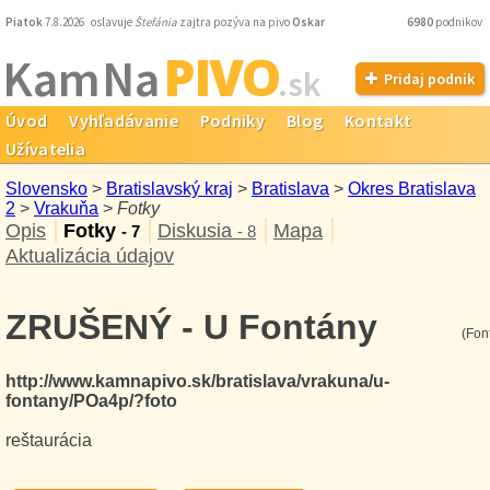
Piatok
7.8.2026 oslavuje
Štefánia
zajtra pozýva na pivo
Oskar
6980
podnikov
PIVO
Kam Na
.sk
Pridaj podnik
Úvod
Vyhľadávanie
Podniky
Blog
Kontakt
Užívatelia
Slovensko
>
Bratislavský kraj
>
Bratislava
>
Okres Bratislava
2
>
Vrakuňa
>
Fotky
Opis
Fotky
Diskusia
Mapa
- 7
- 8
Aktualizácia údajov
ZRUŠENÝ - U Fontány
(Fon
http://www.kamnapivo.sk/bratislava/vrakuna/u-
fontany/POa4p/?foto
reštaurácia