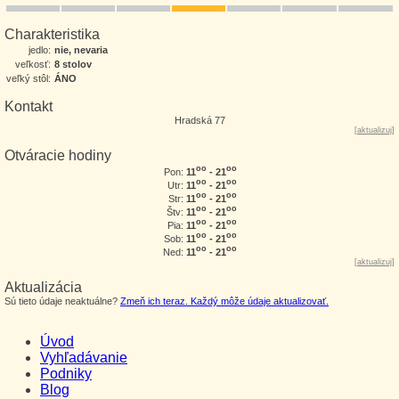
Charakteristika
jedlo:
nie, nevaria
veľkosť:
8 stolov
veľký stôl:
ÁNO
Kontakt
Hradská 77
[
aktualizuj
]
Otváracie hodiny
oo
oo
11
- 21
Pon:
oo
oo
11
- 21
Utr:
oo
oo
11
- 21
Str:
oo
oo
11
- 21
Štv:
oo
oo
11
- 21
Pia:
oo
oo
11
- 21
Sob:
oo
oo
11
- 21
Ned:
[
aktualizuj
]
Aktualizácia
Sú tieto údaje neaktuálne?
Zmeň ich teraz. Každý môže údaje aktualizovať.
Úvod
Vyhľadávanie
Podniky
Blog