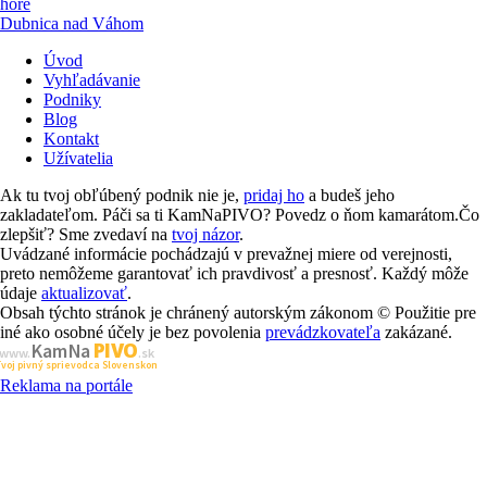
hore
Dubnica nad Váhom
Úvod
Vyhľadávanie
Podniky
Blog
Kontakt
Užívatelia
Ak tu tvoj obľúbený podnik nie je,
pridaj ho
a budeš jeho
zakladateľom. Páči sa ti KamNaPIVO? Povedz o ňom kamarátom.Čo
zlepšiť? Sme zvedaví na
tvoj názor
.
Uvádzané informácie pochádzajú v prevažnej miere od verejnosti,
preto nemôžeme garantovať ich pravdivosť a presnosť. Každý môže
údaje
aktualizovať
.
Obsah týchto stránok je chránený autorským zákonom © Použitie pre
iné ako osobné účely je bez povolenia
prevádzkovateľa
zakázané.
PIVO
Kam Na
www.
.sk
Tvoj pivný sprievodca Slovenskom
Reklama na portále