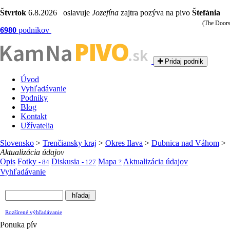
Štvrtok
6.8.2026 oslavuje
Jozefína
zajtra pozýva na pivo
Štefánia
(The Doors
6980
podnikov
PIVO
Kam Na
.sk
Pridaj podnik
Úvod
Vyhľadávanie
Podniky
Blog
Kontakt
Užívatelia
Slovensko
>
Trenčiansky kraj
>
Okres Ilava
>
Dubnica nad Váhom
>
Aktualizácia údajov
Opis
Fotky
Diskusia
Mapa
Aktualizácia údajov
- 84
- 127
?
Vyhľadávanie
Rozšírené výhľadávanie
Ponuka pív