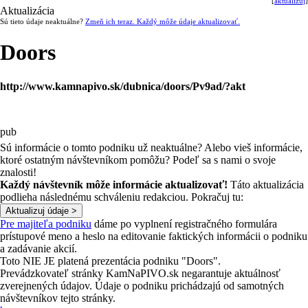
[
aktualizuj
]
Aktualizácia
Sú tieto údaje neaktuálne?
Zmeň ich teraz. Každý môže údaje aktualizovať.
Doors
http://www.kamnapivo.sk/dubnica/doors/Pv9ad/?akt
pub
Sú informácie o tomto podniku už neaktuálne? Alebo vieš informácie,
ktoré ostatným návštevníkom pomôžu? Podeľ sa s nami o svoje
znalosti!
Každý návštevník môže informácie aktualizovať!
Táto aktualizácia
podlieha následnému schváleniu redakciou. Pokračuj tu:
Pre majiteľa podniku
dáme po vyplnení registračného formulára
prístupové meno a heslo na editovanie faktických informácii o podniku
a zadávanie akcií.
Toto NIE JE platená prezentácia podniku "Doors".
Prevádzkovateľ stránky KamNaPIVO.sk negarantuje aktuálnosť
zverejnených údajov. Údaje o podniku prichádzajú od samotných
návštevníkov tejto stránky.