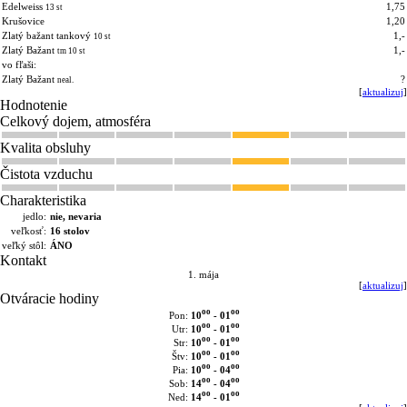
Edelweiss
1,75
13 st
Krušovice
1,20
Zlatý bažant tankový
1,-
10 st
Zlatý Bažant
1,-
tm 10 st
vo fľaši:
Zlatý Bažant
?
neal.
[
aktualizuj
]
Hodnotenie
Celkový dojem, atmosféra
Kvalita obsluhy
Čistota vzduchu
Charakteristika
jedlo:
nie, nevaria
veľkosť:
16 stolov
veľký stôl:
ÁNO
Kontakt
1. mája
[
aktualizuj
]
Otváracie hodiny
oo
oo
10
- 01
Pon:
oo
oo
10
- 01
Utr:
oo
oo
10
- 01
Str:
oo
oo
10
- 01
Štv:
oo
oo
10
- 04
Pia:
oo
oo
14
- 04
Sob:
oo
oo
14
- 01
Ned: