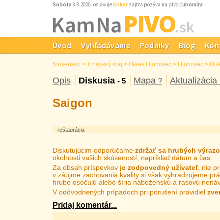
Sobota
8.8.2026 oslavuje
Oskar
zajtra pozýva na pivo
Ľubomíra
PIVO
Kam Na
.sk
Úvod
Vyhľadávanie
Podniky
Blog
Kon
Slovensko
>
Trnavský kraj
>
Okres Hlohovec
>
Hlohovec
>
Dis
Opis
Diskusia
Mapa
Aktualizácia
- 5
?
Saigon
reštaurácia
Diskutujúcim odporúčame
zdržať sa hrubých výraz
okolnosti vašich skúseností, napríklad dátum a čas.
Za obsah príspevkov
je zodpovedný užívateľ
, nie 
v záujme zachovania kvality si však vyhradzujeme prá
hrubo osočujú alebo šíria náboženskú a rasovú nenáv
V odôvodnených prípadoch pri porušení pravidiel
zve
Pridaj komentár...