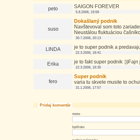
SAIGON FOREVER
peto
5.8.2006, 19:58
Dokašlaný podnik
Navštevoval som toto zariade
suso
Neustálou fluktuáciou čašníko
30.7.2006, 20:13
je to super podnik a predavaj
LINDA
22.3.2006, 18:41
je to fakt super podnik :))Fajn
Erika
22.3.2006, 18:35
Super podnik
fero
varia tu skvele musite to ochut
31.1.2006, 17:57
Pridaj komentár
meno
bydlisko