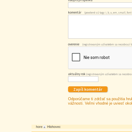
nadpis príspevku
komentár
(povolené sú tagy: i, b, u, em, small, font
overenie
(registrovaným užívateľom sa nezobrazí tá
aktuálny rok
(registrovaným užívateľom sa nezobraz
Odporúčame ti zdržať sa použitia hru
vážnosti. Veľmi vhodné je uviesť okol
hore
Hlohovec