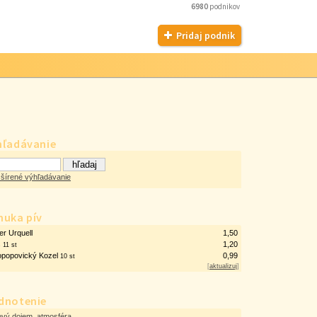
6980
podnikov
Pridaj podnik
hľadávanie
šírené výhľadávanie
nuka pív
er Urquell
1,50
š
1,20
11 st
opopovický Kozel
0,99
10 st
[
aktualizuj
]
dnotenie
ový dojem, atmosféra