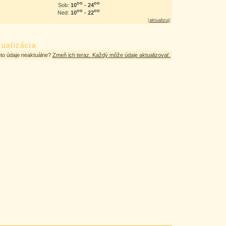
oo
oo
10
- 24
Sob:
oo
oo
10
- 22
Ned:
[
aktualizuj
]
ualizácia
eto údaje neaktuálne?
Zmeň ich teraz. Každý môže údaje aktualizovať.