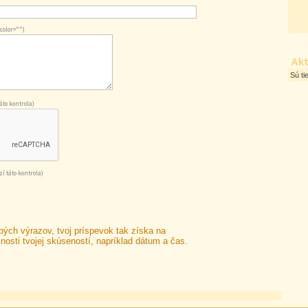
 color="")
Akt
Sú ti
to kontrola)
í táto kontrola)
bých výrazov, tvoj príspevok tak získa na
nosti tvojej skúseností, napríklad dátum a čas.