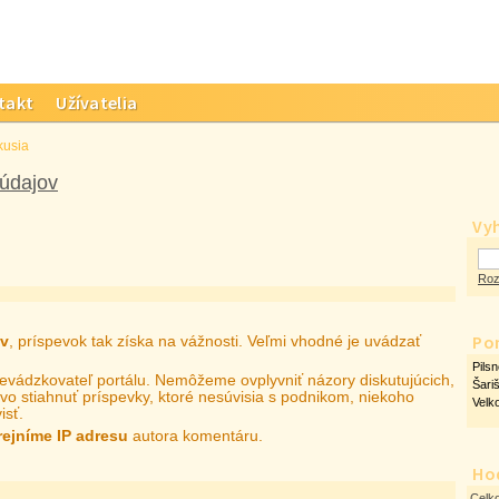
takt
Užívatelia
kusia
 údajov
Vy
Roz
Po
ov
, príspevok tak získa na vážnosti. Veľmi vhodné je uvádzať
Pilsn
prevádzkovateľ portálu. Nemôžeme ovplyvniť názory diskutujúcich,
Šari
vo stiahnuť príspevky, ktoré nesúvisia s podnikom, niekoho
Velk
isť.
rejníme IP adresu
autora komentáru.
Ho
Celk