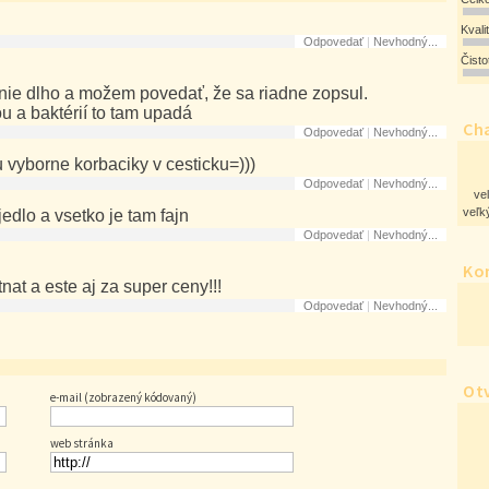
Kvali
Odpovedať
|
Nevhodný...
Čist
nie dlho a možem povedať, že sa riadne zopsul.
u a baktérií to tam upadá
Cha
Odpovedať
|
Nevhodný...
u vyborne korbaciky v cesticku=)))
Odpovedať
|
Nevhodný...
ve
veľký
 jedlo a vsetko je tam fajn
Odpovedať
|
Nevhodný...
Ko
nat a este aj za super ceny!!!
Odpovedať
|
Nevhodný...
Ot
e-mail (zobrazený kódovaný)
web stránka