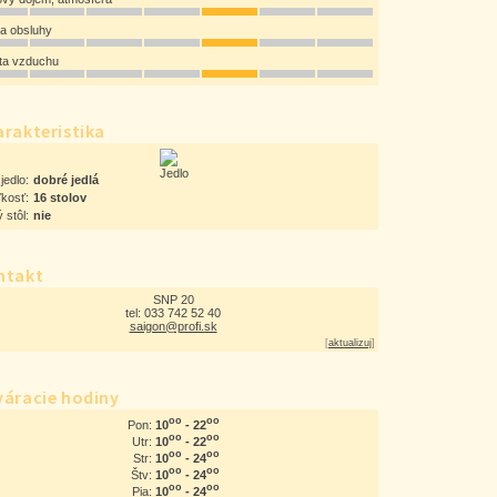
ta obsluhy
ota vzduchu
rakteristika
jedlo:
dobré jedlá
ľkosť:
16 stolov
 stôl:
nie
ntakt
SNP 20
tel: 033 742 52 40
saigon@profi.sk
[
aktualizuj
]
váracie hodiny
oo
oo
10
- 22
Pon:
oo
oo
10
- 22
Utr:
oo
oo
10
- 24
Str:
oo
oo
10
- 24
Štv:
oo
oo
10
- 24
Pia: