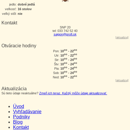
jedlo:
dobré jedlá
veľkosť:
16 stolov
veľký stôl:
nie
Kontakt
SNP 20
tel: 033 742 52 40
saigon@profi.sk
[
aktualizuj
]
Otváracie hodiny
oo
oo
10
- 22
Pon:
oo
oo
10
- 22
Utr:
oo
oo
10
- 24
Str:
oo
oo
10
- 24
Štv:
oo
oo
10
- 24
Pia:
oo
oo
10
- 24
Sob:
oo
oo
10
- 22
Ned:
[
aktualizuj
]
Aktualizácia
Sú tieto údaje neaktuálne?
Zmeň ich teraz. Každý môže údaje aktualizovať.
Úvod
Vyhľadávanie
Podniky
Blog
Kontakt