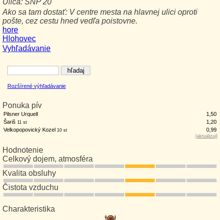
Ulica:
SNP 20
Ako sa tam dostať:
V centre mesta na hlavnej ulici oproti
pošte, cez cestu hned vedľa poistovne.
hore
Hlohovec
Vyhľadávanie
Rozšírené výhľadávanie
Ponuka pív
Pilsner Urquell
1,50
Šariš
1,20
11 st
Velkopopovický Kozel
0,99
10 st
[
aktualizuj
]
Hodnotenie
Celkový dojem, atmosféra
Kvalita obsluhy
Čistota vzduchu
Charakteristika