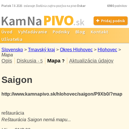
Piatok
7.8.2026 oslavuje
Štefánia
zajtra pozýva na pivo
Oskar
6980
podnikov
PIVO
Kam Na
.sk
Pridaj podnik
Úvod
Vyhľadávanie
Podniky
Blog
Kontakt
Užívatelia
Slovensko
>
Trnavský kraj
>
Okres Hlohovec
>
Hlohovec
>
Mapa
Opis
Diskusia
Mapa
Aktualizácia údajov
- 5
?
Saigon
http://www.kamnapivo.sk/hlohovec/saigon/P9Xb0/?map
reštaurácia
Reštaurácia
Saigon
nemá mapu...