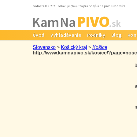
Sobota
8.8.2026 oslavuje
Oskar
zajtra pozýva na pivo
Ľubomíra
PIVO
Kam Na
.sk
Úvod
Vyhľadávanie
Podniky
Blog
Kon
Slovensko
>
Košický kraj
>
Košice
http://www.kamnapivo.sk/kosice/?page=nosc
úr
ak
me