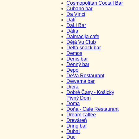
Cosmopolitan Coctail Bar
Cubano bar
Da Vinci
Dalí
DaLi Bar
Dália
Dalmacija cafe
Déjá Vu Club
Delta snack bar
Demos
Denis bar
Denný bar
Depo
DeVa Restaurant
Dewama bar
Diera
Dobré Časy - Košický
Pivný Dom
Doma
Doňa - Cafe Restaurant
Dream caffee
Dreváreň
Dring bar
Dubai
Duci