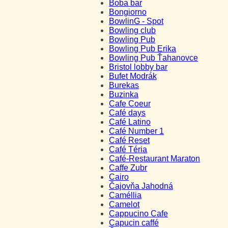
Boba bar
Bongiorno
BowlinG - Spot
Bowling club
Bowling Pub
Bowling Pub Erika
Bowling Pub Ťahanovce
Bristol lobby bar
Bufet Modrák
Burekas
Buzinka
Cafe Coeur
Café days
Café Latino
Café Number 1
Café Reset
Café Téria
Café-Restaurant Maraton
Caffe Zubr
Cairo
Čajovňa Jahodná
Caméllia
Camelot
Cappucino Cafe
Capucin caffé