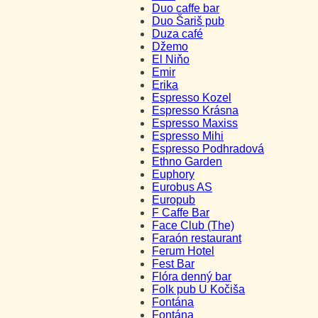
Duo caffe bar
Duo Šariš pub
Duza café
Džemo
El Niňo
Emir
Erika
Espresso Kozel
Espresso Krásna
Espresso Maxiss
Espresso Mihi
Espresso Podhradová
Ethno Garden
Euphory
Eurobus AS
Europub
F Caffe Bar
Face Club (The)
Faraón restaurant
Ferum Hotel
Fest Bar
Flóra denný bar
Folk pub U Kočiša
Fontána
Fontána