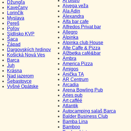
Aj bistro
Džungľa
Ajvega veža
Kavečany
Ala Adin
Lorinčík
Alexandra
Myslava
Alfa bar cafe
Pereš
Alfredos Privat bar
Poľov
Allegro
Sídlisko KVP
Alpinka
Šaca
Alpinka club House
Západ
Alte Caffe & Pizza
Dargovských hrdinov
Alžbetka café&bar
Košická Nová Ves
Ambra
Barca
America Pizza
Juh
Amigos
Krásna
Anička TA
Nad jazerom
AR Centrum
Šebastovce
Arcadia
Vyšné Opátske
Arena Bowling Pub
Aries pub
Art cafféé
Atlantik
Autocamping salaš Barca
Balder Business Club
Bamba Lina
Bamboo