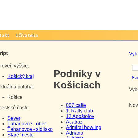
takt
Užívatelia
ript
Vyh
oveň vyššie:
Podniky v
Košický kraj
Roz
Košiciach
tuálna poloha:
Vybe
Košice
007 caffe
Nov
stské časti:
1. Rally club
12 Apoštolov
Sever
Acatraz
Ťahanovce - obec
Admiral bowling
Ťahanovce - sídlisko
Adriano
Staré mesto