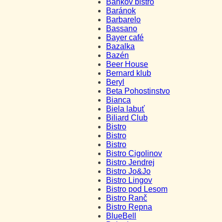
Bankov bistro
Baránok
Barbarelo
Bassano
Bayer café
Bazalka
Bazén
Beer House
Bernard klub
Beryl
Beta Pohostinstvo
Bianca
Biela labuť
Biliard Club
Bistro
Bistro
Bistro
Bistro Cigolinov
Bistro Jendrej
Bistro Jo&Jo
Bistro Lingov
Bistro pod Lesom
Bistro Ranč
Bistro Repna
BlueBell