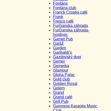
Fontána
Fontána club
Franck Croatia café
Frank
Fresco café
Furčianska záhrada
Furčianska záhrada-
hostinec
Gamet Pub
Garáž
Garden
Garibaldi's
Gazdovský dvor
Gemer
Gemerka
Glamour
Gloria Palac
Gold club
Golden Royal
Golem
Grand
Grand café
Grill Pub
Guinness Karaoke Music
Club