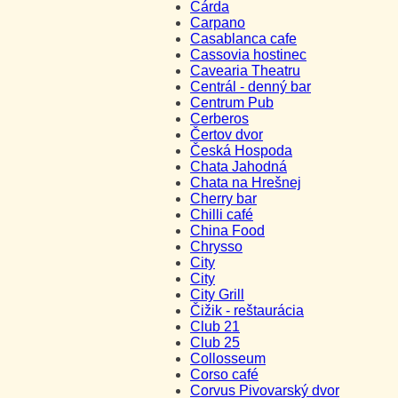
Čárda
Carpano
Casablanca cafe
Cassovia hostinec
Cavearia Theatru
Centrál - denný bar
Centrum Pub
Cerberos
Čertov dvor
Česká Hospoda
Chata Jahodná
Chata na Hrešnej
Cherry bar
Chilli café
China Food
Chrysso
City
City
City Grill
Čižik - reštaurácia
Club 21
Club 25
Collosseum
Corso café
Corvus Pivovarský dvor