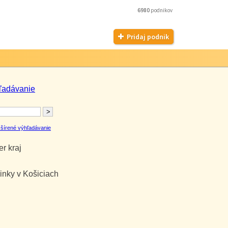
6980
podnikov
Pridaj podnik
ľadávanie
šírené výhľadávanie
r kraj
inky v Košiciach