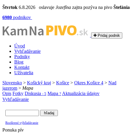
Štvrtok
6.8.2026 oslavuje
Jozefína
zajtra pozýva na pivo
Štefánia
6980
podnikov
PIVO
Kam Na
.sk
Pridaj podnik
Úvod
Vyhľadávanie
Podniky
Blog
Kontakt
Užívatelia
Slovensko
>
Košický kraj
>
Košice
>
Okres Košice 4
>
Nad
jazerom
>
Mapa
Opis
Fotky
Diskusia
Mapa
Aktualizácia údajov
- 5
?
Vyhľadávanie
Rozšírené výhľadávanie
Ponuka pív