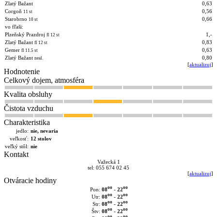
Zlatý Bažant
0,63
Corgoň
0,56
11 st
Starobrno
0,66
10 st
vo fľaši:
Plzeňský Prazdroj
1,-
fl 12 st
Zlatý Bažant
0,83
fl 12 st
Gemer
0,63
fl 11.5 st
Zlatý Bažant
0,80
neal.
[
aktualizuj
]
Hodnotenie
Celkový dojem, atmosféra
Kvalita obsluhy
Čistota vzduchu
Charakteristika
jedlo:
nie, nevaria
veľkosť:
12 stolov
veľký stôl:
nie
Kontakt
Važecká 1
tel: 055 674 02 45
[
aktualizuj
]
Otváracie hodiny
oo
oo
08
- 22
Pon:
oo
oo
08
- 22
Utr:
oo
oo
08
- 22
Str:
oo
oo
08
- 22
Štv:
oo
oo