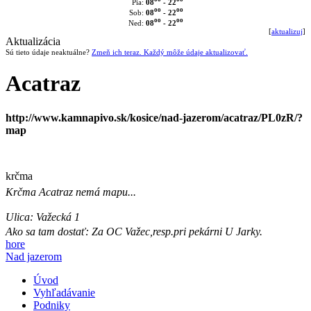
08
- 22
Pia:
oo
oo
08
- 22
Sob:
oo
oo
08
- 22
Ned:
[
aktualizuj
]
Aktualizácia
Sú tieto údaje neaktuálne?
Zmeň ich teraz. Každý môže údaje aktualizovať.
Acatraz
http://www.kamnapivo.sk/kosice/nad-jazerom/acatraz/PL0zR/?
map
krčma
Krčma
Acatraz
nemá mapu...
Ulica:
Važecká 1
Ako sa tam dostať:
Za OC Važec,resp.pri pekárni U Jarky.
hore
Nad jazerom
Úvod
Vyhľadávanie
Podniky