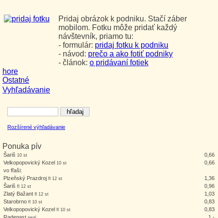
Pridaj obrázok k podniku. Stačí záber
mobilom. Fotku môže pridať každý
návštevník, priamo tu:
- formulár:
pridaj fotku k podniku
- návod:
prečo a ako fotiť podniky
- článok:
o pridávaní fotiek
hore
Ostatné
Vyhľadávanie
Rozšírené výhľadávanie
Ponuka pív
Šariš
0,66
10 st
Velkopopovický Kozel
0,66
10 st
vo fľaši:
Plzeňský Prazdroj
1,36
fl 12 st
Šariš
0,96
fl 12 st
Zlatý Bažant
1,03
fl 12 st
Starobrno
0,83
fl 10 st
Velkopopovický Kozel
0,83
fl 10 st
Radegast
1,-
neal.