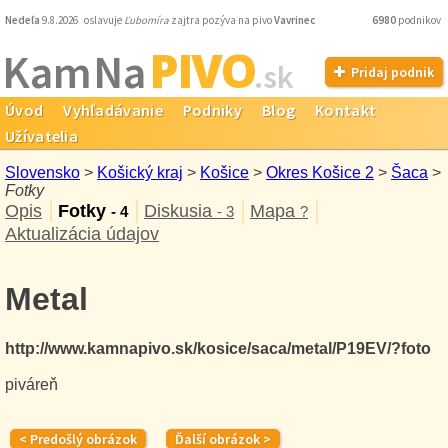
Nedeľa
9.8.2026 oslavuje
Ľubomíra
zajtra pozýva na pivo
Vavrinec
6980
podnikov
PIVO
Kam Na
.sk
Pridaj podnik
Úvod
Vyhľadávanie
Podniky
Blog
Kontakt
Užívatelia
Slovensko
>
Košický kraj
>
Košice
>
Okres Košice 2
>
Šaca
>
Fotky
Opis
Fotky
Diskusia
Mapa
- 4
- 3
?
Aktualizácia údajov
Metal
http://www.kamnapivo.sk/kosice/saca/metal/P19EV/?foto
piváreň