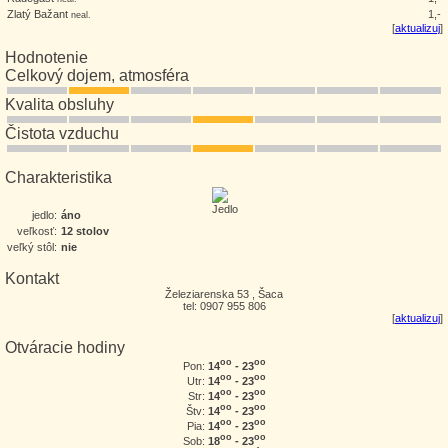
Zlatý Bažant
1,-
neal.
[
aktualizuj
]
Hodnotenie
Celkový dojem, atmosféra
Kvalita obsluhy
Čistota vzduchu
Charakteristika
jedlo:
áno
veľkosť:
12 stolov
veľký stôl:
nie
Kontakt
Železiarenska 53 , Šaca
tel: 0907 955 806
[
aktualizuj
]
Otváracie hodiny
oo
oo
14
- 23
Pon:
oo
oo
14
- 23
Utr:
oo
oo
14
- 23
Str:
oo
oo
14
- 23
Štv:
oo
oo
14
- 23
Pia:
oo
oo
18
- 23
Sob: