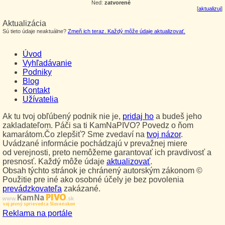
Ned:
zatvorené
[
aktualizuj
]
Aktualizácia
Sú tieto údaje neaktuálne?
Zmeň ich teraz. Každý môže údaje aktualizovať.
Úvod
Vyhľadávanie
Podniky
Blog
Kontakt
Užívatelia
Ak tu tvoj obľúbený podnik nie je,
pridaj ho
a budeš jeho
zakladateľom. Páči sa ti KamNaPIVO? Povedz o ňom
kamarátom.Čo zlepšiť? Sme zvedaví na
tvoj názor
.
Uvádzané informácie pochádzajú v prevažnej miere
od verejnosti, preto nemôžeme garantovať ich pravdivosť a
presnosť. Každý môže údaje
aktualizovať
.
Obsah týchto stránok je chránený autorským zákonom ©
Použitie pre iné ako osobné účely je bez povolenia
prevádzkovateľa
zakázané.
PIVO
Kam Na
www.
.sk
Tvoj pivný sprievodca Slovenskom
Reklama na portále