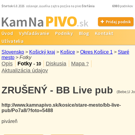
Štvrtok
6.8.2026 oslavuje
Jozefína
zajtra pozýva na pivo
Štefánia
6980
podnikov
PIVO
Kam Na
.sk
Pridaj podnik
Úvod
Vyhľadávanie
Podniky
Blog
Kontakt
Užívatelia
Slovensko
>
Košický kraj
>
Košice
>
Okres Košice 1
>
Staré
mesto
>
Fotky
Opis
Fotky
Diskusia
Mapa
- 10
?
Aktualizácia údajov
ZRUŠENÝ - BB Live pub
(Bebe,U Jo
http://www.kamnapivo.sk/kosice/stare-mesto/bb-live-
pub/Po7a8/?foto=5488
piváreň