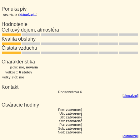
Ponuka pív
neznáma (
aktualizuj...
)
Hodnotenie
Celkový dojem, atmosféra
Kvalita obsluhy
Čistota vzduchu
Charakteristika
jedlo:
nie, nevaria
veľkosť:
6 stolov
veľký stôl:
nie
Kontakt
Rooseveltova 6
[
aktualizuj
]
Otváracie hodiny
Pon:
zatvorené
Utr:
zatvorené
Str:
zatvorené
Štv:
zatvorené
Pia:
zatvorené
Sob:
zatvorené
Ned:
zatvorené
[
aktualizuj
]