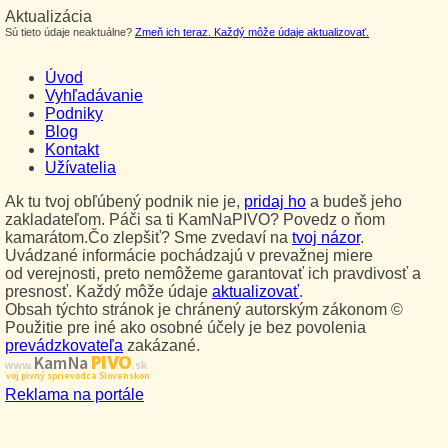
Aktualizácia
Sú tieto údaje neaktuálne?
Zmeň ich teraz. Každý môže údaje aktualizovať.
Úvod
Vyhľadávanie
Podniky
Blog
Kontakt
Užívatelia
Ak tu tvoj obľúbený podnik nie je,
pridaj ho
a budeš jeho
zakladateľom. Páči sa ti KamNaPIVO? Povedz o ňom
kamarátom.Čo zlepšiť? Sme zvedaví na
tvoj názor
.
Uvádzané informácie pochádzajú v prevažnej miere
od verejnosti, preto nemôžeme garantovať ich pravdivosť a
presnosť. Každý môže údaje
aktualizovať
.
Obsah týchto stránok je chránený autorským zákonom ©
Použitie pre iné ako osobné účely je bez povolenia
prevádzkovateľa
zakázané.
PIVO
Kam Na
www.
.sk
Tvoj pivný sprievodca Slovenskom
Reklama na portále