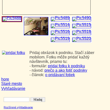
Pridaj obrázok k podniku. Stačí záber
mobilom. Fotku môže pridať každý
návštevník, priamo tu:
- formulár:
pridaj fotku k podniku
- návod:
prečo a ako fotiť podniky
- článok:
o pridávaní fotiek
hore
Staré mesto
Vyhľadávanie
Rozšírené výhľadávanie