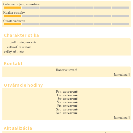
Celkový dojem, atmosféra
Kvalita obsluhy
Čistota vzduchu
Charakteristika
jedlo:
nie, nevaria
veľkosť:
6 stolov
veľký stôl:
nie
Kontakt
Rooseveltova 6
[
aktualizuj
]
Otváracie hodiny
Pon:
zatvorené
Utr:
zatvorené
Str:
zatvorené
Štv:
zatvorené
Pia:
zatvorené
Sob:
zatvorené
Ned:
zatvorené
[
aktualizuj
]
Aktualizácia