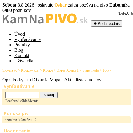
Sobota
8.8.2026 oslavuje
Oskar
zajtra pozýva na pivo
Ľubomíra
6980
podnikov
PIVO
Kam Na
(Bebe,U J
.sk
Pridaj podnik
Úvod
Vyhľadávanie
Podniky
Blog
Kontakt
Užívatelia
Slovensko
>
Košický kraj
>
Košice
>
Okres Košice 1
>
Staré mesto
>
Fotky
Opis
Fotky
Diskusia
Mapa
Aktualizácia údajov
- 10
?
Vyhľadávanie
Rozšírené výhľadávanie
Ponuka pív
neznáma (
aktualizuj...
)
Hodnotenie