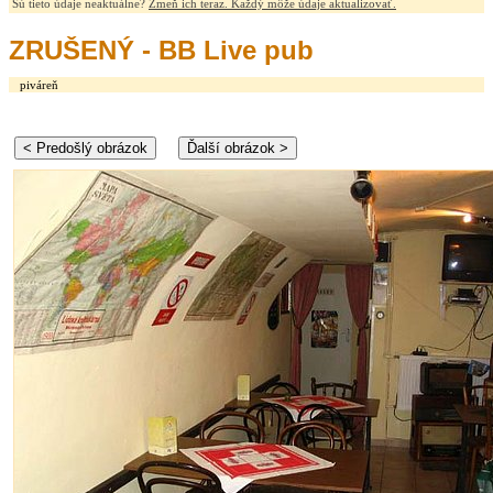
Sú tieto údaje neaktuálne?
Zmeň ich teraz. Každý môže údaje aktualizovať.
ZRUŠENÝ - BB Live pub
piváreň