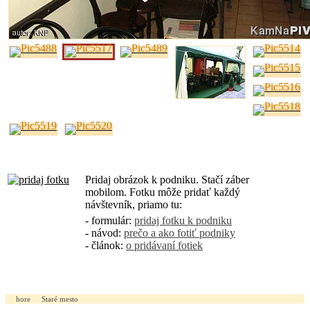
Pridaj obrázok k podniku. Stačí záber
mobilom. Fotku môže pridať každý
návštevník, priamo tu:
- formulár:
pridaj fotku k podniku
- návod:
prečo a ako fotiť podniky
- článok:
o pridávaní fotiek
hore
Staré mesto