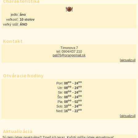
Charakteristika
jedlo:
áno
veľkosť:
10 stolov
veľký stôl:
ÁNO
Kontakt
Timonova 7
tel: 0904/437 210
pali76@orangemail.sk
[
aktualizuj
]
Otváracie hodiny
oo
oo
08
- 24
Pon:
oo
oo
08
- 24
Utr:
oo
oo
08
- 24
Str:
oo
oo
08
- 24
Štv:
oo
oo
08
- 02
Pia:
oo
oo
10
- 24
Sob:
oo
oo
16
- 22
Ned:
[
aktualizuj
]
Aktualizácia
Sú tieto údaje neaktuálne?
Zmeň ich teraz. Každý môže údaje aktualizovať.