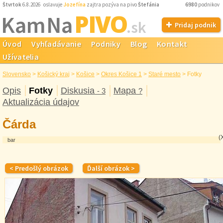
Štvrtok
6.8.2026 oslavuje
Jozefína
zajtra pozýva na pivo
Štefánia
6980
podnikov
PIVO
Kam Na
.sk
Pridaj podnik
Úvod
Vyhľadávanie
Podniky
Blog
Kontakt
Užívatelia
Slovensko
>
Košický kraj
>
Košice
>
Okres Košice 1
>
Staré mesto
>
Fotky
Opis
Fotky
Diskusia
Mapa
- 3
?
Aktualizácia údajov
Čárda
(
bar