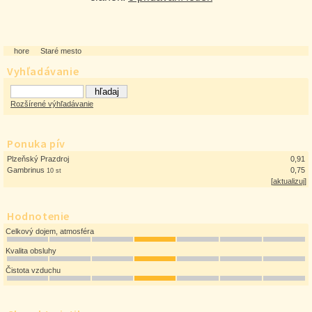
hore
Staré mesto
Vyhľadávanie
Rozšírené výhľadávanie
Ponuka pív
Plzeňský Prazdroj
0,91
Gambrinus
0,75
10 st
[
aktualizuj
]
Hodnotenie
Celkový dojem, atmosféra
Kvalita obsluhy
Čistota vzduchu