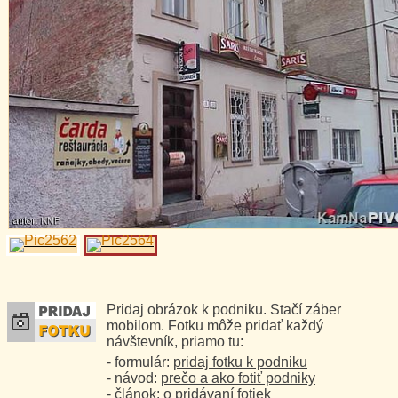
Pridaj obrázok k podniku. Stačí záber
mobilom. Fotku môže pridať každý
návštevník, priamo tu:
- formulár:
pridaj fotku k podniku
- návod:
prečo a ako fotiť podniky
- článok:
o pridávaní fotiek