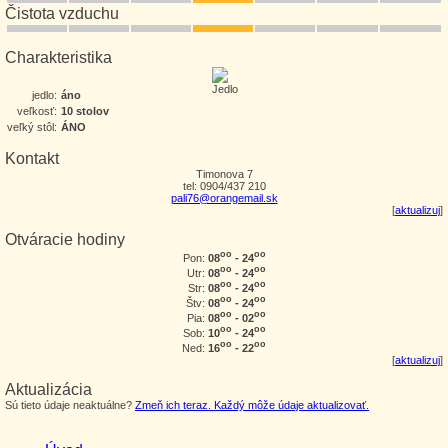
Čistota vzduchu
Charakteristika
jedlo:
áno
veľkosť:
10 stolov
veľký stôl:
ÁNO
Kontakt
Timonova 7
tel: 0904/437 210
pali76@orangemail.sk
[
aktualizuj
]
Otváracie hodiny
oo
oo
08
- 24
Pon:
oo
oo
08
- 24
Utr:
oo
oo
08
- 24
Str:
oo
oo
08
- 24
Štv:
oo
oo
08
- 02
Pia:
oo
oo
10
- 24
Sob:
oo
oo
16
- 22
Ned:
[
aktualizuj
]
Aktualizácia
Sú tieto údaje neaktuálne?
Zmeň ich teraz. Každý môže údaje aktualizovať.