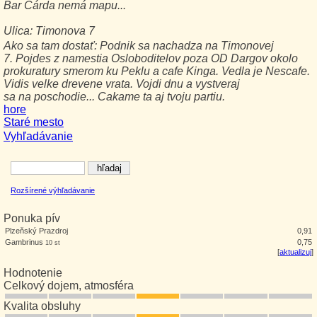
Bar
Čárda
nemá mapu...
Ulica:
Timonova 7
Ako sa tam dostať:
Podnik sa nachadza na Timonovej
7. Pojdes z namestia Osloboditelov poza OD Dargov okolo
prokuratury smerom ku Peklu a cafe Kinga. Vedla je Nescafe.
Vidis velke drevene vrata. Vojdi dnu a vystveraj
sa na poschodie... Cakame ta aj tvoju partiu.
hore
Staré mesto
Vyhľadávanie
Rozšírené výhľadávanie
Ponuka pív
Plzeňský Prazdroj
0,91
Gambrinus
0,75
10 st
[
aktualizuj
]
Hodnotenie
Celkový dojem, atmosféra
Kvalita obsluhy