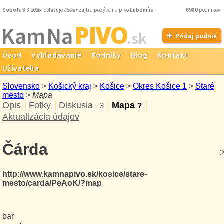
Sobota
8.8.2026 oslavuje
Oskar
zajtra pozýva na pivo
Ľubomíra
6980
podnikov
PIVO
Kam Na
.sk
Pridaj podnik
Úvod
Vyhľadávanie
Podniky
Blog
Kontakt
Užívatelia
Slovensko
>
Košický kraj
>
Košice
>
Okres Košice 1
>
Staré
mesto
>
Mapa
Opis
Fotky
Diskusia
Mapa
- 3
?
Aktualizácia údajov
Čárda
(
http://www.kamnapivo.sk/kosice/stare-
mesto/carda/PeAoK/?map
bar