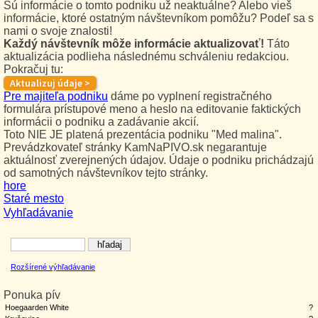
Sú informácie o tomto podniku už neaktuálne? Alebo vieš
informácie, ktoré ostatným návštevníkom pomôžu? Podeľ sa s
nami o svoje znalosti!
Každý návštevník môže informácie aktualizovať!
Táto
aktualizácia podlieha následnému schváleniu redakciou.
Pokračuj tu:
Pre majiteľa podniku
dáme po vyplnení registračného
formulára prístupové meno a heslo na editovanie faktických
informácii o podniku a zadávanie akcií.
Toto NIE JE platená prezentácia podniku "Med malina".
Prevádzkovateľ stránky KamNaPIVO.sk negarantuje
aktuálnosť zverejnených údajov. Údaje o podniku prichádzajú
od samotných návštevníkov tejto stránky.
hore
Staré mesto
Vyhľadávanie
Rozšírené výhľadávanie
Ponuka pív
Hoegaarden White
?