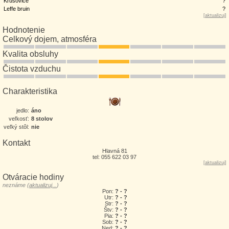
Krušovice
?
Leffe bruin
?
[
aktualizuj
]
Hodnotenie
Celkový dojem, atmosféra
Kvalita obsluhy
Čistota vzduchu
Charakteristika
jedlo:
áno
veľkosť:
8 stolov
veľký stôl:
nie
Kontakt
Hlavná 81
tel: 055 622 03 97
[
aktualizuj
]
Otváracie hodiny
neznáme (
aktualizuj...
)
Pon:
? - ?
Utr:
? - ?
Str:
? - ?
Štv:
? - ?
Pia:
? - ?
Sob:
? - ?
Ned:
? - ?