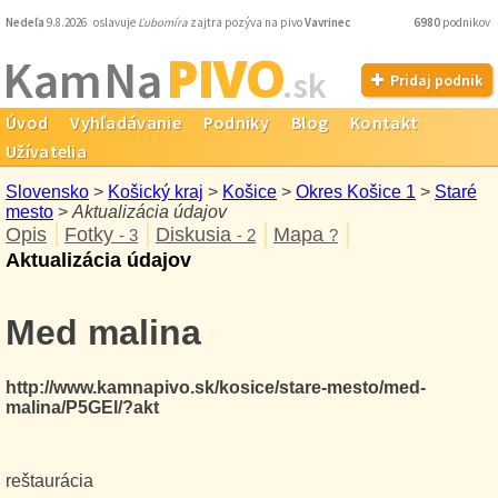
Nedeľa
9.8.2026 oslavuje
Ľubomíra
zajtra pozýva na pivo
Vavrinec
6980
podnikov
PIVO
Kam Na
.sk
Pridaj podnik
Úvod
Vyhľadávanie
Podniky
Blog
Kontakt
Užívatelia
Slovensko
>
Košický kraj
>
Košice
>
Okres Košice 1
>
Staré
mesto
>
Aktualizácia údajov
Opis
Fotky
Diskusia
Mapa
- 3
- 2
?
Aktualizácia údajov
Med malina
http://www.kamnapivo.sk/kosice/stare-mesto/med-
malina/P5GEl/?akt
reštaurácia