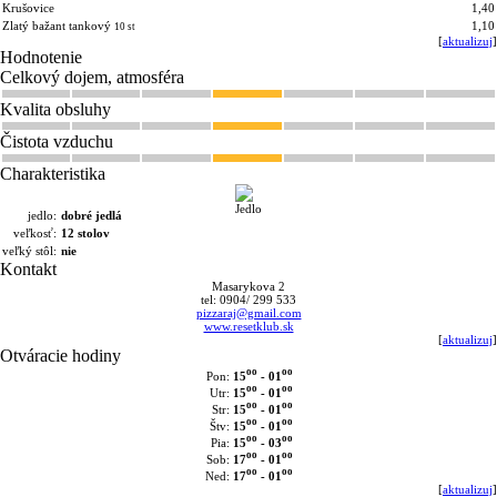
Krušovice
1,40
Zlatý bažant tankový
1,10
10 st
[
aktualizuj
]
Hodnotenie
Celkový dojem, atmosféra
Kvalita obsluhy
Čistota vzduchu
Charakteristika
jedlo:
dobré jedlá
veľkosť:
12 stolov
veľký stôl:
nie
Kontakt
Masarykova 2
tel: 0904/ 299 533
pizzaraj@gmail.com
www.resetklub.sk
[
aktualizuj
]
Otváracie hodiny
oo
oo
15
- 01
Pon:
oo
oo
15
- 01
Utr:
oo
oo
15
- 01
Str:
oo
oo
15
- 01
Štv:
oo
oo
15
- 03
Pia:
oo
oo
17
- 01
Sob:
oo
oo
17
- 01
Ned:
[
aktualizuj
]