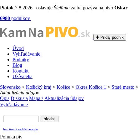
Piatok
7.8.2026 oslavuje
Štefánia
zajtra pozýva na pivo
Oskar
6980
podnikov
PIVO
Kam Na
.sk
Pridaj podnik
Úvod
Vyhľadávanie
Podniky
Blog
Kontakt
Užívatelia
Slovensko
>
Košický kraj
>
Košice
>
Okres Košice 1
>
Staré mesto
>
Aktualizácia údajov
Opis
Diskusia
Mapa
Aktualizácia údajov
?
Vyhľadávanie
Rozšírené výhľadávanie
Ponuka pív