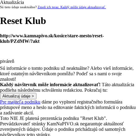
Aktualizácia
Sú tieto údaje neaktuálne?
Zmeň ich teraz. Každý môže údaje aktualizovať.
Reset Klub
http://www.kamnapivo.sk/kosice/stare-mesto/reset-
klub/PZdMW/?akt
piváreň
Sú informácie o tomto podniku už neaktuálne? Alebo vieš informácie,
ktoré ostatným návštevníkom pomôžu? Podeľ sa s nami o svoje
znalosti!
Každý návštevník môže informácie aktualizovať!
Táto aktualizácia
podlieha následnému schváleniu redakciou. Pokračuj tu:
Pre majiteľa podniku
dáme po vyplnení registračného formulára
prístupové meno a heslo na editovanie faktických informácii o podniku
a zadávanie akcií.
Toto NIE JE platená prezentácia podniku "Reset Klub".
Prevádzkovateľ stránky KamNaPIVO.sk negarantuje aktuálnosť
zverejnených údajov. Údaje o podniku prichádzajú od samotných
návštevníkov tejto stránky.