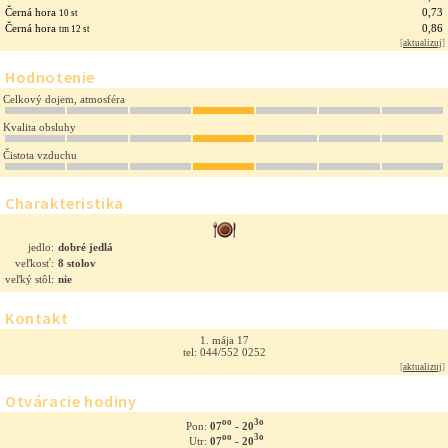
Černá hora
0,73
10 st
Černá hora
0,86
tm 12 st
[
aktualizuj
]
Hodnotenie
Celkový dojem, atmosféra
Kvalita obsluhy
Čistota vzduchu
Charakteristika
jedlo:
dobré jedlá
veľkosť:
8 stolov
veľký stôl:
nie
Kontakt
1. mája 17
tel: 044/552 0252
[
aktualizuj
]
Otváracie hodiny
oo
3o
07
- 20
Pon:
oo
3o
07
- 20
Utr: