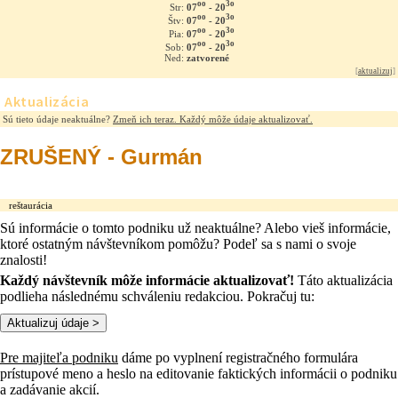
oo
3o
07
- 20
Str:
oo
3o
07
- 20
Štv:
oo
3o
07
- 20
Pia:
oo
3o
07
- 20
Sob:
Ned:
zatvorené
[
aktualizuj
]
Aktualizácia
Sú tieto údaje neaktuálne?
Zmeň ich teraz. Každý môže údaje aktualizovať.
ZRUŠENÝ - Gurmán
reštaurácia
Sú informácie o tomto podniku už neaktuálne? Alebo vieš informácie,
ktoré ostatným návštevníkom pomôžu? Podeľ sa s nami o svoje
znalosti!
Každý návštevník môže informácie aktualizovať!
Táto aktualizácia
podlieha následnému schváleniu redakciou. Pokračuj tu:
Pre majiteľa podniku
dáme po vyplnení registračného formulára
prístupové meno a heslo na editovanie faktických informácii o podniku
a zadávanie akcií.