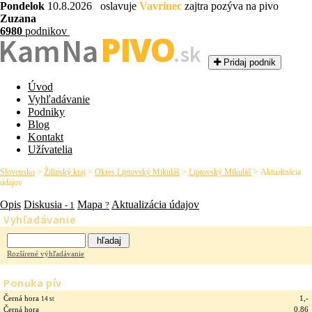
Pondelok
10.8.2026 oslavuje
Vavrinec
zajtra pozýva na pivo
Zuzana
6980
podnikov
PIVO
Kam Na
.sk
Pridaj podnik
Úvod
Vyhľadávanie
Podniky
Blog
Kontakt
Užívatelia
Slovensko
>
Žilinský kraj
>
Okres Liptovský Mikuláš
>
Liptovský Mikuláš
>
Aktualizácia
údajov
Opis
Diskusia
Mapa
Aktualizácia údajov
- 1
?
Vyhľadávanie
Rozšírené výhľadávanie
Ponuka pív
Černá hora
1,-
14 st
Černá hora
0,86