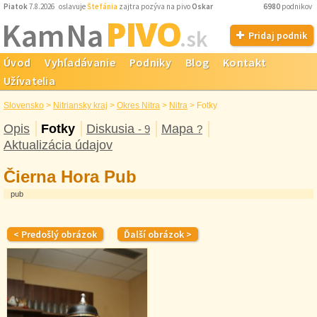
Piatok
7.8.2026 oslavuje
Štefánia
zajtra pozýva na pivo
Oskar
6980
podnikov
PIVO
Kam Na
.sk
Pridaj podnik
Úvod
Vyhľadávanie
Podniky
Blog
Kontakt
Užívatelia
Slovensko
>
Nitriansky kraj
>
Okres Nitra
>
Nitra
>
Fotky
Opis
Fotky
Diskusia
Mapa
- 9
?
Aktualizácia údajov
Čierna Hora Pub
pub