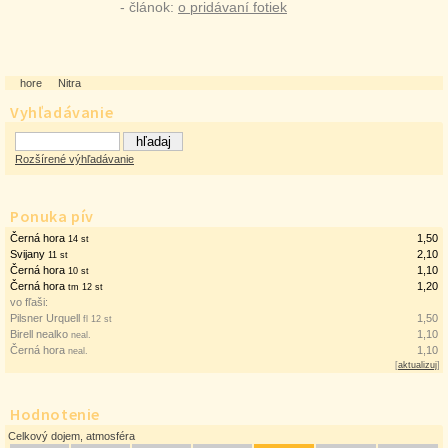
- článok:
o pridávaní fotiek
hore
Nitra
Vyhľadávanie
Rozšírené výhľadávanie
Ponuka pív
Černá hora
1,50
14 st
Svijany
2,10
11 st
Černá hora
1,10
10 st
Černá hora
1,20
tm 12 st
vo fľaši:
Pilsner Urquell
1,50
fl 12 st
Birell nealko
1,10
neal.
Černá hora
1,10
neal.
[
aktualizuj
]
Hodnotenie
Celkový dojem, atmosféra