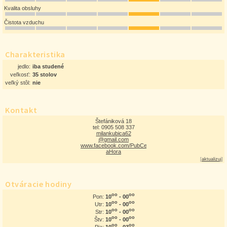
Kvalita obsluhy
Čistota vzduchu
Charakteristika
jedlo:
iba studené
veľkosť:
35 stolov
veľký stôl:
nie
Kontakt
Štefániková 18
tel: 0905 508 337
milankubica62
@gmail.com
www.facebook.com/PubCern
aHora
[
aktualizuj
]
Otváracie hodiny
oo
oo
10
- 00
Pon:
oo
oo
10
- 00
Utr:
oo
oo
10
- 00
Str:
oo
oo
10
- 00
Štv:
oo
oo
10
- 03