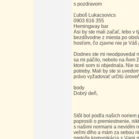
s pozdravom
Ľuboš Lukacsovics
0903 816 355
Hemingway bar
Asi by ste mali začať, lebo v
bezdôvodne z miesta po obslú
hosťom, čo zjavne nie je Váš 
Dodnes ste mi neodpovedal na
sa mi páčilo, nebolo na ňom ž
ktoré som si objednala. Nie s
potreby. Mali by ste si uvedom
právo vyžadovať určitú úrove
body
Dobrý deň,
Stôl bol podľa našich noriem 
poprosili o premiestnenie, ni
s našimi normami a nevidím 
veľmi dlho a mám za sebou ni
pretože komunikácia s Vami 