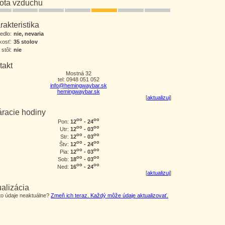
tota vzduchu
akteristika
jedlo:
nie, nevaria
kosť:
35 stolov
 stôl:
nie
takt
Mostná 32
tel: 0948 051 052
info@hemingwaybar.sk
hemingwaybar.sk
[
aktualizuj
]
áracie hodiny
oo
oo
12
- 24
Pon:
oo
oo
12
- 03
Utr:
oo
oo
12
- 03
Str:
oo
oo
12
- 24
Štv:
oo
oo
12
- 03
Pia:
oo
oo
18
- 03
Sob:
oo
oo
16
- 24
Ned:
[
aktualizuj
]
alizácia
eto údaje neaktuálne?
Zmeň ich teraz. Každý môže údaje aktualizovať.