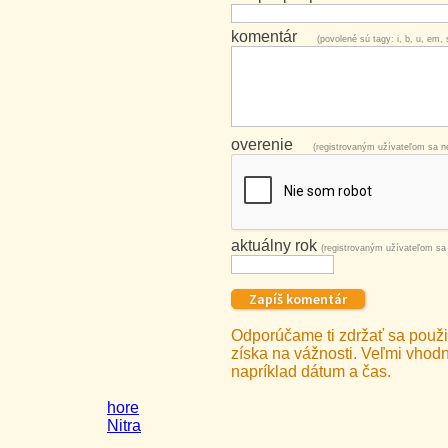
komentár
(povolené sú tagy: i, b, u, em, s
overenie
(registrovaným užívateľom sa ne
aktuálny rok
(registrovaným užívateľom sa 
Odporúčame ti zdržať sa použit
získa na vážnosti. Veľmi vhodné
napríklad dátum a čas.
hore
Nitra