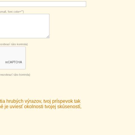
mall, font color="")
zobrazí táto kontrola)
nezobrazí táto kontrola)
ia hrubých výrazov, tvoj príspevok tak
 je uviesť okolnosti tvojej skúseností,