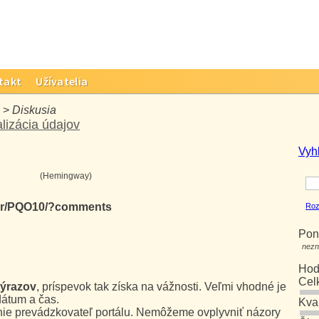
takt
Užívatelia
>
Diskusia
lizácia údajov
Vyh
(Hemingway)
bar/PQO10/?comments
Roz
Pon
nezn
Hod
Cel
výrazov
, príspevok tak získa na vážnosti. Veľmi vhodné je
dátum a čas.
Kva
 nie prevádzkovateľ portálu. Nemôžeme ovplyvniť názory