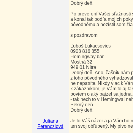
Dobrý deň,
Po preverení Vašej sťažnosti
a konal tak podľa mojich pok
pôvodnému a nezistil som ži
s pozdravom
Ľuboš Lukacsovics
0903 816 355
Hemingway bar
Mostná 32
949 01 Nitra
Dobrý deň. Áno, čašník nám 
z toho pôvodného vyhadzoval.
ne nepatríte. Nikdy viac k Vám
k zákazníkom, je Vám to aj 
poviem o aký pajzel sa jedná,
- tak nech to v Hemingwai ne
Pekný deň.
Dobrý deň,
Je to Váš názor a ja Vám ho n
Juliana
ten svoj obľúbený. My pivo 
Ferencziová