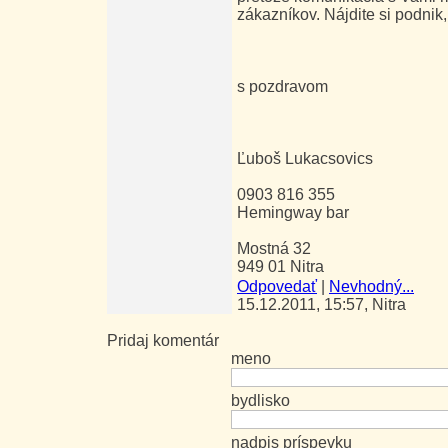
zákazníkov. Nájdite si podnik,
s pozdravom
Ľuboš Lukacsovics
0903 816 355
Hemingway bar
Mostná 32
949 01 Nitra
Odpovedať
|
Nevhodný...
15.12.2011, 15:57, Nitra
Pridaj komentár
meno
bydlisko
nadpis príspevku