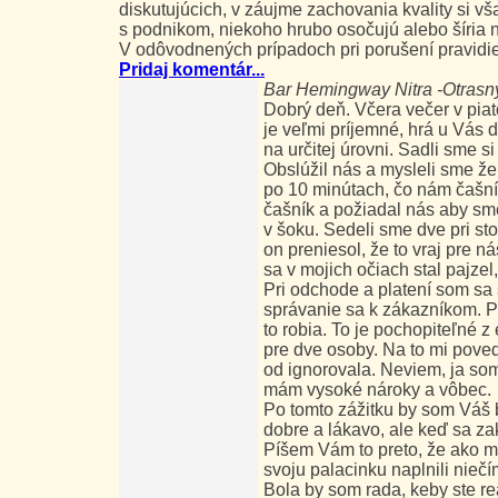
diskutujúcich, v záujme zachovania kvality si v
s podnikom, niekoho hrubo osočujú alebo šíria
V odôvodnených prípadoch pri porušení pravidi
Pridaj komentár...
Bar Hemingway Nitra -Otrasný
Dobrý deň. Včera večer v piat
je veľmi príjemné, hrá u Vás 
na určitej úrovni. Sadli sme s
Obslúžil nás a mysleli sme že
po 10 minútach, čo nám čašní
čašník a požiadal nás aby sme 
v šoku. Sedeli sme dve pri st
on preniesol, že to vraj pre 
sa v mojich očiach stal pajzel
Pri odchode a platení som sa s
správanie sa k zákazníkom. Po
to robia. To je pochopiteľné 
pre dve osoby. Na to mi poved
od ignorovala. Neviem, ja som
mám vysoké nároky a vôbec.
Po tomto zážitku by som Váš b
dobre a lákavo, ale keď sa za
Píšem Vám to preto, že ako ma
svoju palacinku naplnili nieč
Bola by som rada, keby ste re