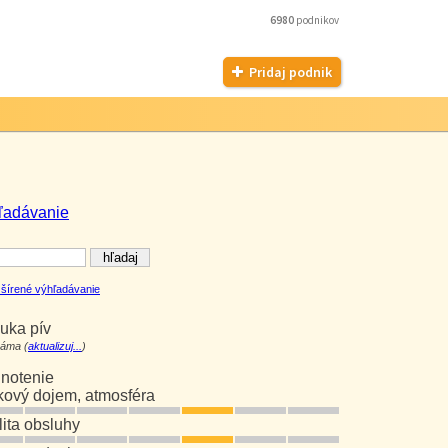
6980
podnikov
Pridaj podnik
ľadávanie
šírené výhľadávanie
uka pív
áma (
aktualizuj...
)
notenie
kový dojem, atmosféra
lita obsluhy