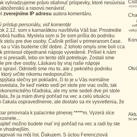
Čis
šak vyhradzujeme právo stiahnuť príspevky, ktoré nesúvisia
 náboženskú a rasovú nenávisť.
el
zverejníme IP adresu
autora komentáru.
Char
 prístup personálu, viď komentár
veľ
ok 2.12. som s kamarátkou navštívila Váš bar. Prostredie
veľký
dobrá hudba. Myslela som si že som prišla do podniku
Kon
i k stolu pre dve osoby. Čašník prišiel v primeranom čase.
 sa u Vás budeme cítiť dobre. Z tohoto omylu sme boli cca
k priniesol objednané nápoje vyvedené. Prišiel k nám
si presadli, lebo on tento stôl potrebuje. Zostali sme
ole pre dve osoby. Láskavo by vraj naše nápoje
Otv
nás spraví. Odmietli sme mu to, ale z pekného podniku
, ktorý určite nikomu nedoporučím.
pýtala slečny pri pokladni, či to je u Vás normálne
vedala, že keď niekto sedí pri stole pre viac osôb, tak
z ekonomického hľadiska, ale my sme sedeli dve pri stole
ala, že ja mám divný pohľad na vec a celú situáciu
 čakala ospravedlnenie, ale dostalo sa mi vysvetlenia, že
ar prirovnala k palacinke plnenej *****m. Vyzerá síce
Aktu
kusnete...
Sú ti
jiteľ možno budete mať iný pohľad na vec a radi by ste
ím vhodnejším.
agovali na môj list. Ďakujem. S úctou Ferencziová