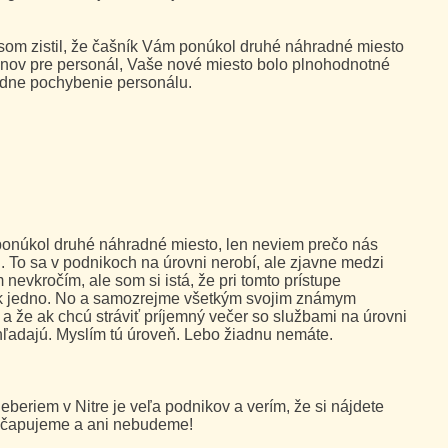
 som zistil, že čašník Vám ponúkol druhé náhradné miesto
ynov pre personál, Vaše nové miesto bolo plnohodnotné
adne pochybenie personálu.
ponúkol druhé náhradné miesto, len neviem prečo nás
 To sa v podnikoch na úrovni nerobí, ale zjavne medzi
 nevkročím, ale som si istá, že pri tomto prístupe
tak jedno. No a samozrejme všetkým svojim známym
 a že ak chcú stráviť príjemný večer so službami na úrovni
hľadajú. Myslím tú úroveň. Lebo žiadnu nemáte.
eberiem v Nitre je veľa podnikov a verím, že si nájdete
nečapujeme a ani nebudeme!