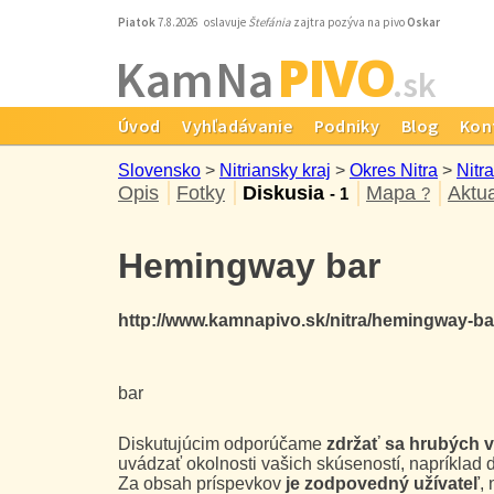
Piatok
7.8.2026 oslavuje
Štefánia
zajtra pozýva na pivo
Oskar
PIVO
Kam Na
.sk
Úvod
Vyhľadávanie
Podniky
Blog
Kon
Slovensko
>
Nitriansky kraj
>
Okres Nitra
>
Nitra
Opis
Fotky
Diskusia
Mapa
Aktua
- 1
?
Hemingway bar
http://www.kamnapivo.sk/nitra/hemingway-
bar
Diskutujúcim odporúčame
zdržať sa hrubých 
uvádzať okolnosti vašich skúseností, napríklad 
Za obsah príspevkov
je zodpovedný užívateľ
,