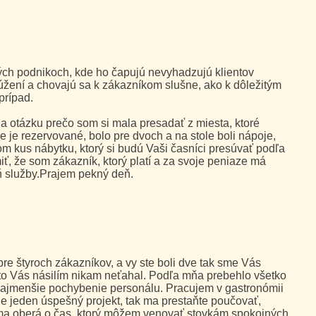
 tých podnikoch, kde ho čapujú nevyhadzujú klientov
žení a chovajú sa k zákazníkom slušne, ako k dôležitým
prípad.
 otázku prečo som si mala presadať z miesta, ktoré
e je rezervované, bolo pre dvoch a na stole boli nápoje,
om kus nábytku, ktorý si budú Vaši časníci presúvať podľa
iť, že som zákazník, ktorý platí a za svoje peniaze má
ň služby.Prajem pekný deň.
pre štyroch zákazníkov, a vy ste boli dve tak sme Vás
kto Vás násilím nikam neťahal. Podľa mňa prebehlo všetko
najmenšie pochybenie personálu. Pracujem v gastronómii
e jeden úspešný projekt, tak ma prestaňte poučovať,
ma oberá o čas, ktorý môžem venovať stovkám spokojných