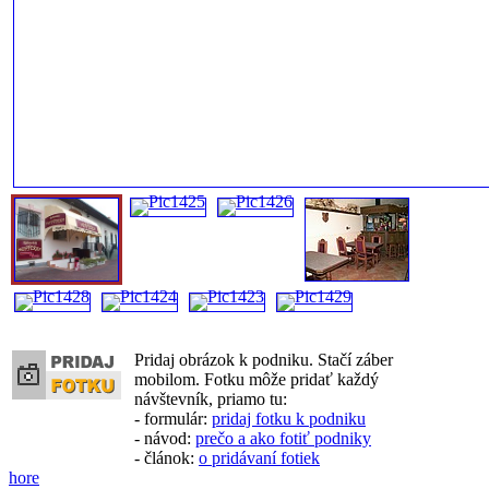
Pridaj obrázok k podniku. Stačí záber
mobilom. Fotku môže pridať každý
návštevník, priamo tu:
- formulár:
pridaj fotku k podniku
- návod:
prečo a ako fotiť podniky
- článok:
o pridávaní fotiek
hore