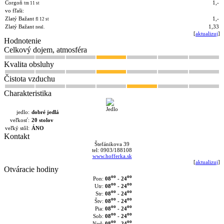
Corgoň
1,-
tm 11 st
vo fľaši:
Zlatý Bažant
1,-
fl 12 st
Zlatý Bažant
1,33
neal.
[
aktualizuj
]
Hodnotenie
Celkový dojem, atmosféra
Kvalita obsluhy
Čistota vzduchu
Charakteristika
jedlo:
dobré jedlá
veľkosť:
20 stolov
veľký stôl:
ÁNO
Kontakt
Štefánikova 39
tel: 0903/188108
www.hofferka.sk
[
aktualizuj
]
Otváracie hodiny
oo
oo
08
- 24
Pon:
oo
oo
08
- 24
Utr:
oo
oo
08
- 24
Str:
oo
oo
08
- 24
Štv:
oo
oo
08
- 24
Pia:
oo
oo
08
- 24
Sob:
oo
oo
08
- 24
Ned: