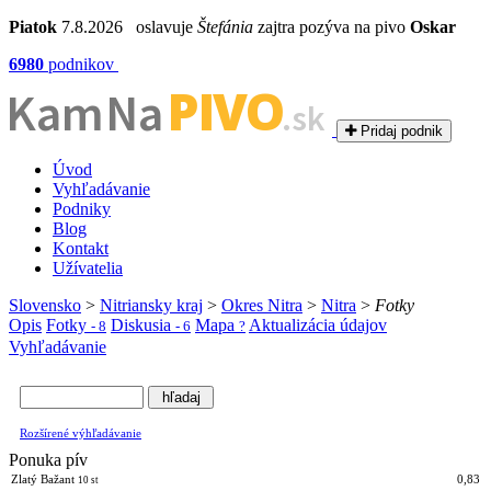
Piatok
7.8.2026 oslavuje
Štefánia
zajtra pozýva na pivo
Oskar
6980
podnikov
PIVO
Kam Na
.sk
Pridaj podnik
Úvod
Vyhľadávanie
Podniky
Blog
Kontakt
Užívatelia
Slovensko
>
Nitriansky kraj
>
Okres Nitra
>
Nitra
>
Fotky
Opis
Fotky
Diskusia
Mapa
Aktualizácia údajov
- 8
- 6
?
Vyhľadávanie
Rozšírené výhľadávanie
Ponuka pív
Zlatý Bažant
0,83
10 st