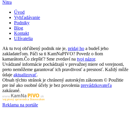
Nitra
Úvod
Vyhľadávanie
Podniky
Blog
Kontakt
Užívatelia
Ak tu tvoj obľúbený podnik nie je,
pridaj ho
a budeš jeho
zakladateľom. Páči sa ti KamNaPIVO? Povedz o ňom
kamarátom.Čo zlepšiť? Sme zvedaví na
tvoj názor
.
Uvádzané informácie pochádzajú v prevažnej miere od verejnosti,
preto nemôžeme garantovať ich pravdivosť a presnosť. Každý môže
údaje
aktualizovať
.
Obsah týchto stránok je chránený autorským zákonom © Použitie
pre iné ako osobné účely je bez povolenia
prevádzkovateľa
zakázané.
PIVO
Kam Na
www.
.sk
Tvoj pivný sprievodca Slovenskom
Reklama na portále