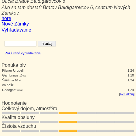
Ulica:
Bratov Baldigarovcov 6
Ako sa tam dostať:
Bratov Baldigarovcov 6, centrum Nových
Zámkov.
hore
Nové Zámky
Vyhľadávanie
Rozšírené výhľadávanie
Ponuka pív
Pilsner Urquell
1,24
Gambrinus
1,10
10 st
Šariš
1,24
tm 10 st
vo fľaši:
Radegast
1,24
neal.
[
aktualizuj
]
Hodnotenie
Celkový dojem, atmosféra
Kvalita obsluhy
Čistota vzduchu