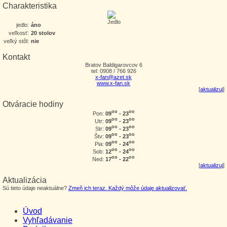
Charakteristika
jedlo:
áno
veľkosť:
20 stolov
veľký stôl:
nie
Kontakt
Bratov Baldigarovcov 6
tel: 0908 / 766 926
x-fan@azet.sk
www.x-fan.sk
[
aktualizuj
]
Otváracie hodiny
oo
oo
09
- 23
Pon:
oo
oo
09
- 23
Utr:
oo
oo
09
- 23
Str:
oo
oo
09
- 23
Štv:
oo
oo
09
- 24
Pia:
oo
oo
12
- 24
Sob:
oo
oo
17
- 22
Ned:
[
aktualizuj
]
Aktualizácia
Sú tieto údaje neaktuálne?
Zmeň ich teraz. Každý môže údaje aktualizovať.
Úvod
Vyhľadávanie