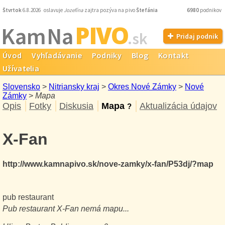
Štvrtok
6.8.2026 oslavuje
Jozefína
zajtra pozýva na pivo
Štefánia
6980
podnikov
PIVO
Kam Na
.sk
Pridaj podnik
Úvod
Vyhľadávanie
Podniky
Blog
Kontakt
Užívatelia
Slovensko
>
Nitriansky kraj
>
Okres Nové Zámky
>
Nové
Zámky
>
Mapa
Opis
Fotky
Diskusia
Mapa
Aktualizácia údajov
?
X-Fan
http://www.kamnapivo.sk/nove-zamky/x-fan/P53dj/?map
pub restaurant
Pub restaurant
X-Fan
nemá mapu...