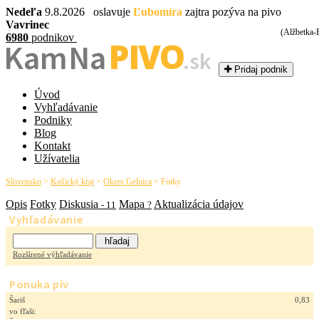
Nedeľa
9.8.2026 oslavuje
Ľubomíra
zajtra pozýva na pivo
Vavrinec
(Alžbetka-
6980
podnikov
PIVO
Kam Na
.sk
Pridaj podnik
Úvod
Vyhľadávanie
Podniky
Blog
Kontakt
Užívatelia
Slovensko
>
Košický kraj
>
Okres Gelnica
>
Fotky
Opis
Fotky
Diskusia
Mapa
Aktualizácia údajov
- 11
?
Vyhľadávanie
Rozšírené výhľadávanie
Ponuka pív
Šariš
0,83
vo fľaši: