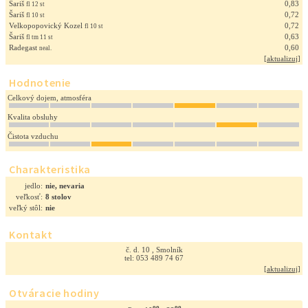
Šariš
0,83
fl 12 st
Šariš
0,72
fl 10 st
Velkopopovický Kozel
0,72
fl 10 st
Šariš
0,63
fl tm 11 st
Radegast
0,60
neal.
[
aktualizuj
]
Hodnotenie
Celkový dojem, atmosféra
Kvalita obsluhy
Čistota vzduchu
Charakteristika
jedlo:
nie, nevaria
veľkosť:
8 stolov
veľký stôl:
nie
Kontakt
č. d. 10 , Smolník
tel: 053 489 74 67
[
aktualizuj
]
Otváracie hodiny
oo
oo