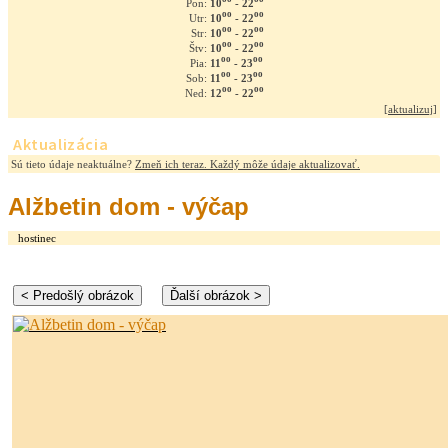
10
- 22
Pon:
oo
oo
10
- 22
Utr:
oo
oo
10
- 22
Str:
oo
oo
10
- 22
Štv:
oo
oo
11
- 23
Pia:
oo
oo
11
- 23
Sob:
oo
oo
12
- 22
Ned:
[
aktualizuj
]
Aktualizácia
Sú tieto údaje neaktuálne?
Zmeň ich teraz. Každý môže údaje aktualizovať.
Alžbetin dom - výčap
hostinec