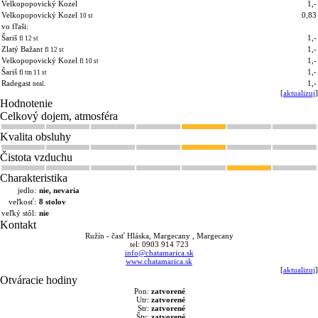
Velkopopovický Kozel
1,-
Velkopopovický Kozel
0,83
10 st
vo fľaši:
Šariš
1,-
fl 12 st
Zlatý Bažant
1,-
fl 12 st
Velkopopovický Kozel
1,-
fl 10 st
Šariš
1,-
fl tm 11 st
Radegast
1,-
neal.
[
aktualizuj
]
Hodnotenie
Celkový dojem, atmosféra
Kvalita obsluhy
Čistota vzduchu
Charakteristika
jedlo:
nie, nevaria
veľkosť:
8 stolov
veľký stôl:
nie
Kontakt
Ružín - časť Hláska, Margecany , Margecany
tel: 0903 914 723
info@chatamarica.sk
www.chatamarica.sk
[
aktualizuj
]
Otváracie hodiny
Pon:
zatvorené
Utr:
zatvorené
Str:
zatvorené
Štv:
zatvorené