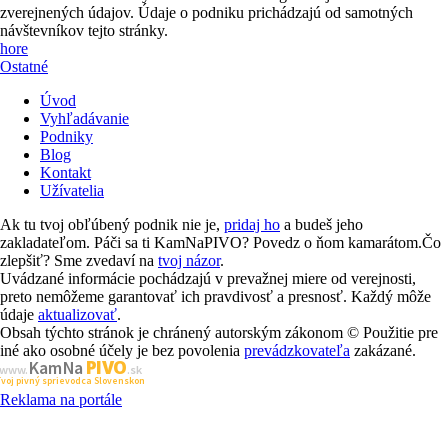
zverejnených údajov. Údaje o podniku prichádzajú od samotných
návštevníkov tejto stránky.
hore
Ostatné
Úvod
Vyhľadávanie
Podniky
Blog
Kontakt
Užívatelia
Ak tu tvoj obľúbený podnik nie je,
pridaj ho
a budeš jeho
zakladateľom. Páči sa ti KamNaPIVO? Povedz o ňom kamarátom.Čo
zlepšiť? Sme zvedaví na
tvoj názor
.
Uvádzané informácie pochádzajú v prevažnej miere od verejnosti,
preto nemôžeme garantovať ich pravdivosť a presnosť. Každý môže
údaje
aktualizovať
.
Obsah týchto stránok je chránený autorským zákonom © Použitie pre
iné ako osobné účely je bez povolenia
prevádzkovateľa
zakázané.
PIVO
Kam Na
www.
.sk
Tvoj pivný sprievodca Slovenskom
Reklama na portále