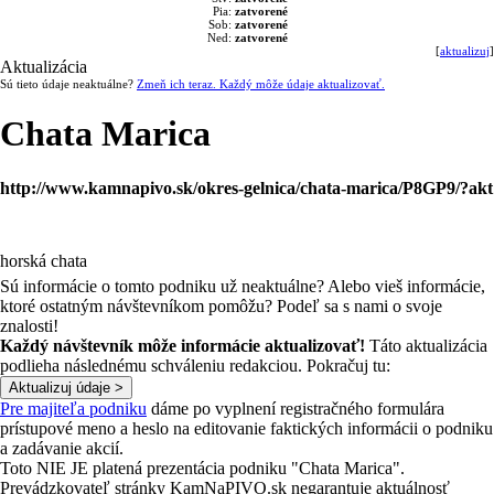
Pia:
zatvorené
Sob:
zatvorené
Ned:
zatvorené
[
aktualizuj
]
Aktualizácia
Sú tieto údaje neaktuálne?
Zmeň ich teraz. Každý môže údaje aktualizovať.
Chata Marica
http://www.kamnapivo.sk/okres-gelnica/chata-marica/P8GP9/?akt
horská chata
Sú informácie o tomto podniku už neaktuálne? Alebo vieš informácie,
ktoré ostatným návštevníkom pomôžu? Podeľ sa s nami o svoje
znalosti!
Každý návštevník môže informácie aktualizovať!
Táto aktualizácia
podlieha následnému schváleniu redakciou. Pokračuj tu:
Pre majiteľa podniku
dáme po vyplnení registračného formulára
prístupové meno a heslo na editovanie faktických informácii o podniku
a zadávanie akcií.
Toto NIE JE platená prezentácia podniku "Chata Marica".
Prevádzkovateľ stránky KamNaPIVO.sk negarantuje aktuálnosť