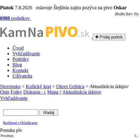
Piatok
7.8.2026 oslavuje
Štefánia
zajtra pozýva na pivo
Oskar
(Ružín (býv. Hy
6980
podnikov
PIVO
Kam Na
.sk
Pridaj podnik
Úvod
Vyhľadávanie
Podniky
Blog
Kontakt
Užívatelia
Slovensko
>
Košický kraj
>
Okres Gelnica
>
Aktualizácia údajov
Opis
Fotky
Diskusia
Mapa
Aktualizácia údajov
- 1
?
Vyhľadávanie
Rozšírené výhľadávanie
Ponuka pív
Pernštejn
1,-