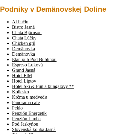
Podniky v Demänovskej Doline
Al Pačin
Bistro Jasná
Chata Björnson
Chata Lúčky
Chicken gril
Demänovka
Demänovka
Elan pub Pod Bublinou
Espreso Luková
Grand Jasná
Hotel FIM
Hotel Liptov
Hotel Ski & Fun a bungalovy **
Koliesko
Krčma u medveďa
Panorama cafe
Peklo
Penzión Energetik
Penzión Limba
Pod Jaskyňou
Slovenská koliba Jasná