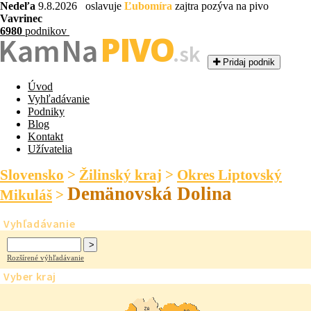
Nedeľa
9.8.2026 oslavuje
Ľubomíra
zajtra pozýva na pivo
Vavrinec
6980
podnikov
PIVO
Kam Na
.sk
Pridaj podnik
Úvod
Vyhľadávanie
Podniky
Blog
Kontakt
Užívatelia
Slovensko
>
Žilinský kraj
>
Okres Liptovský
Demänovská Dolina
Mikuláš
>
Vyhľadávanie
Rozšírené výhľadávanie
Vyber kraj