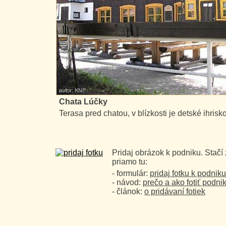
Chata Lúčky
Terasa pred chatou, v blízkosti je detské ihrisko
Pridaj obrázok k podniku. Stačí
priamo tu:
- formulár:
pridaj fotku k podniku
- návod:
prečo a ako fotiť podni
- článok:
o pridávaní fotiek