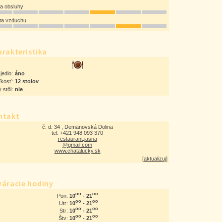
ta obsluhy
ota vzduchu
rakteristika
jedlo:
áno
ľkosť:
12 stolov
 stôl:
nie
ntakt
č. d. 34 , Demänovská Dolina
tel: +421 948 093 370
restaurant.jasna
@gmail.com
www.chatalucky.sk
[
aktualizuj
]
váracie hodiny
oo
oo
10
- 21
Pon:
oo
oo
10
- 21
Utr:
oo
oo
10
- 21
Str:
oo
oo
10
- 21
Štv: