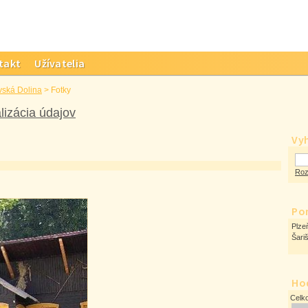
takt
Užívatelia
ská Dolina
>
Fotky
lizácia údajov
Vy
Roz
Po
Plze
Šari
Ho
Celk