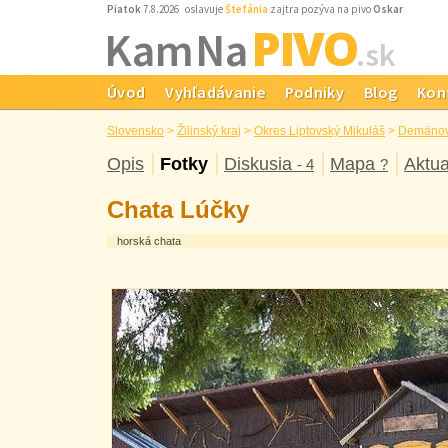
Piatok
7.8.2026 oslavuje
Štefánia
zajtra pozýva na pivo
Oskar
PIVO
Kam Na
.sk
Úvod
Vyhľadávanie
Podniky
Blog
Kon
Slovensko
>
Žilinský kraj
>
Okres Liptovský Mikuláš
>
Demänov
Opis
Fotky
Diskusia
Mapa
Aktua
- 4
?
Chata Lúčky
horská chata