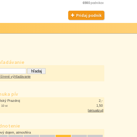
6980
podnikov
Pridaj podnik
hľadávanie
šírené výhľadávanie
nuka pív
ňský Prazdroj
2,-
š
1,50
10 st
[
aktualizuj
]
dnotenie
ový dojem, atmosféra