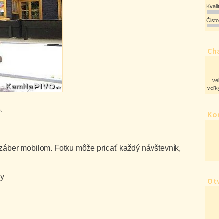
Kvali
Čist
Cha
ve
veľký
.
Ko
 záber mobilom. Fotku môže pridať každý návštevník,
ky
Ot