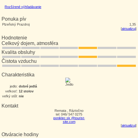
Rozšírené výhľadávanie
Ponuka pív
Plzeňský Prazdroj
1,35
[
aktualizuj
]
Hodnotenie
Celkový dojem, atmosféra
Kvalita obsluhy
Čistota vzduchu
Charakteristika
jedlo:
dobré jedlá
veľkosť:
12 stolov
veľký stôl:
nie
Kontakt
Remata , Ráztočno
tel: 046/ 547 0275
poniklec.sk @tourist-
site.com
[
aktualizuj
]
Otváracie hodiny