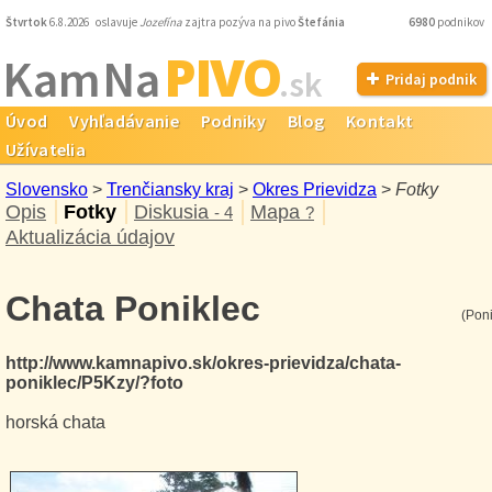
Štvrtok
6.8.2026 oslavuje
Jozefína
zajtra pozýva na pivo
Štefánia
6980
podnikov
PIVO
Kam Na
.sk
Pridaj podnik
Úvod
Vyhľadávanie
Podniky
Blog
Kontakt
Užívatelia
Slovensko
>
Trenčiansky kraj
>
Okres Prievidza
>
Fotky
Opis
Fotky
Diskusia
Mapa
- 4
?
Aktualizácia údajov
Chata Poniklec
(Poni
http://www.kamnapivo.sk/okres-prievidza/chata-
poniklec/P5Kzy/?foto
horská chata