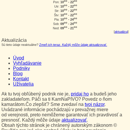
oo
oo
10
- 22
Pon:
oo
oo
10
- 22
Utr:
oo
oo
10
- 22
Str:
oo
oo
10
- 22
Štv:
oo
oo
10
- 24
Pia:
oo
oo
09
- 24
Sob:
oo
oo
09
- 21
Ned:
[
aktualizuj
]
Aktualizácia
Sú tieto údaje neaktuálne?
Zmeň ich teraz. Každý môže údaje aktualizovať.
Úvod
Vyhľadávanie
Podniky
Blog
Kontakt
Užívatelia
Ak tu tvoj obľúbený podnik nie je,
pridaj ho
a budeš jeho
zakladateľom. Páči sa ti KamNaPIVO? Povedz o ňom
kamarátom.Čo zlepšiť? Sme zvedaví na
tvoj názor
.
Uvádzané informácie pochádzajú v prevažnej miere
od verejnosti, preto nemôžeme garantovať ich pravdivosť a
presnosť. Každý môže údaje
aktualizovať
.
Obsah týchto stránok je chránený autorským zákonom ©