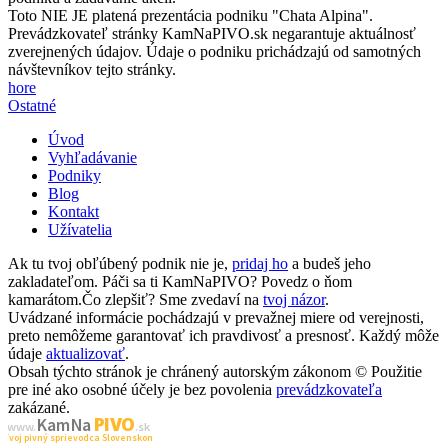
Toto NIE JE platená prezentácia podniku "Chata Alpina".
Prevádzkovateľ stránky KamNaPIVO.sk negarantuje aktuálnosť
zverejnených údajov. Údaje o podniku prichádzajú od samotných
návštevníkov tejto stránky.
hore
Ostatné
Úvod
Vyhľadávanie
Podniky
Blog
Kontakt
Užívatelia
Ak tu tvoj obľúbený podnik nie je,
pridaj ho
a budeš jeho
zakladateľom. Páči sa ti KamNaPIVO? Povedz o ňom
kamarátom.Čo zlepšiť? Sme zvedaví na
tvoj názor
.
Uvádzané informácie pochádzajú v prevažnej miere od verejnosti,
preto nemôžeme garantovať ich pravdivosť a presnosť. Každý môže
údaje
aktualizovať
.
Obsah týchto stránok je chránený autorským zákonom © Použitie
pre iné ako osobné účely je bez povolenia
prevádzkovateľa
zakázané.
PIVO
Kam Na
www.
.sk
Tvoj pivný sprievodca Slovenskom