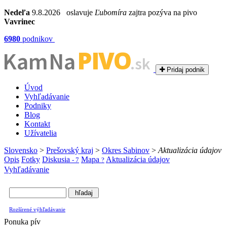
Nedeľa
9.8.2026 oslavuje
Ľubomíra
zajtra pozýva na pivo
Vavrinec
6980
podnikov
PIVO
Kam Na
.sk
Pridaj podnik
Úvod
Vyhľadávanie
Podniky
Blog
Kontakt
Užívatelia
Slovensko
>
Prešovský kraj
>
Okres Sabinov
>
Aktualizácia údajov
Opis
Fotky
Diskusia
Mapa
Aktualizácia údajov
- 7
?
Vyhľadávanie
Rozšírené výhľadávanie
Ponuka pív