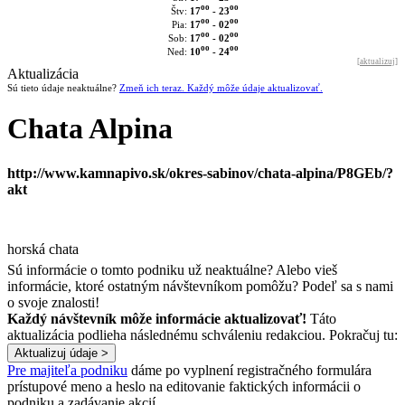
oo
oo
17
- 23
Štv:
oo
oo
17
- 02
Pia:
oo
oo
17
- 02
Sob:
oo
oo
10
- 24
Ned:
[
aktualizuj
]
Aktualizácia
Sú tieto údaje neaktuálne?
Zmeň ich teraz. Každý môže údaje aktualizovať.
Chata Alpina
http://www.kamnapivo.sk/okres-sabinov/chata-alpina/P8GEb/?
akt
horská chata
Sú informácie o tomto podniku už neaktuálne? Alebo vieš
informácie, ktoré ostatným návštevníkom pomôžu? Podeľ sa s nami
o svoje znalosti!
Každý návštevník môže informácie aktualizovať!
Táto
aktualizácia podlieha následnému schváleniu redakciou. Pokračuj tu:
Pre majiteľa podniku
dáme po vyplnení registračného formulára
prístupové meno a heslo na editovanie faktických informácii o
podniku a zadávanie akcií.