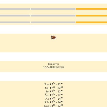
Bunkovce
www.bunkovce.sk
3o
oo
07
- 22
Pon:
3o
oo
07
- 22
Utr:
3o
oo
07
- 22
Str:
3o
oo
07
- 22
Štv:
3o
oo
07
- 24
Pia:
3o
oo
07
- 24
Sob:
oo
oo
13
- 22
Ned: