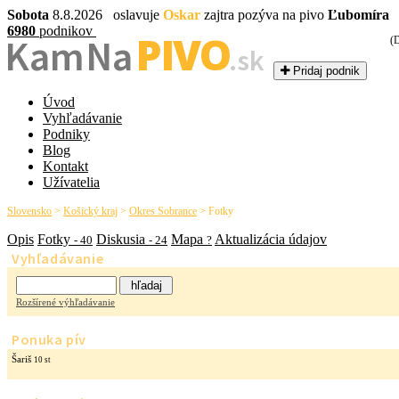
Sobota
8.8.2026 oslavuje
Oskar
zajtra pozýva na pivo
Ľubomíra
6980
podnikov
PIVO
Kam Na
(
.sk
Pridaj podnik
Úvod
Vyhľadávanie
Podniky
Blog
Kontakt
Užívatelia
Slovensko
>
Košický kraj
>
Okres Sobrance
>
Fotky
Opis
Fotky
Diskusia
Mapa
Aktualizácia údajov
- 40
- 24
?
Vyhľadávanie
Rozšírené výhľadávanie
Ponuka pív
Šariš
10 st