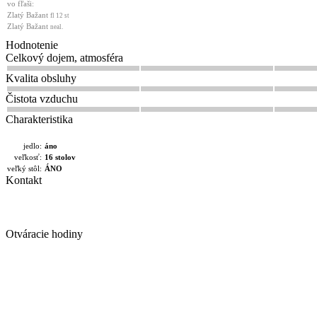
vo fľaši:
Zlatý Bažant
fl 12 st
Zlatý Bažant
neal.
Hodnotenie
Celkový dojem, atmosféra
Kvalita obsluhy
Čistota vzduchu
Charakteristika
jedlo:
áno
veľkosť:
16 stolov
veľký stôl:
ÁNO
Kontakt
Otváracie hodiny