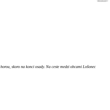
[
aktualizuj
]
d horou, skoro na konci osady. Na ceste medzi obcami Lošonec