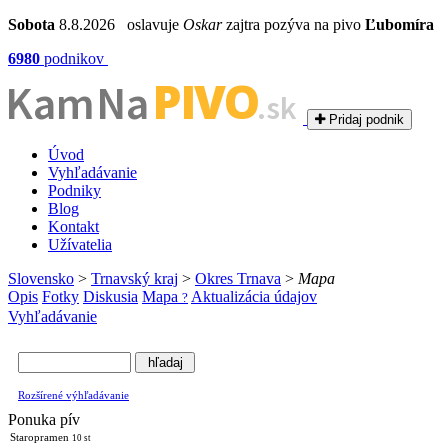
Sobota
8.8.2026 oslavuje
Oskar
zajtra pozýva na pivo
Ľubomíra
6980
podnikov
PIVO
Kam Na
.sk
Pridaj podnik
Úvod
Vyhľadávanie
Podniky
Blog
Kontakt
Užívatelia
Slovensko
>
Trnavský kraj
>
Okres Trnava
>
Mapa
Opis
Fotky
Diskusia
Mapa
Aktualizácia údajov
?
Vyhľadávanie
Rozšírené výhľadávanie
Ponuka pív
Staropramen
10 st