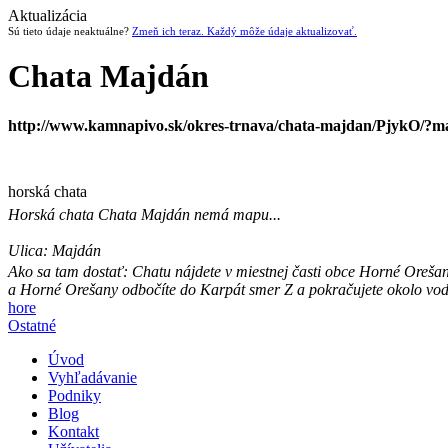
Aktualizácia
Sú tieto údaje neaktuálne?
Zmeň ich teraz. Každý môže údaje aktualizovať.
Chata Majdán
http://www.kamnapivo.sk/okres-trnava/chata-majdan/PjykO/?m
horská chata
Horská chata
Chata Majdán
nemá mapu...
Ulica:
Majdán
Ako sa tam dostať:
Chatu nájdete v miestnej časti obce Horné Orešan
a Horné Orešany odbočíte do Karpát smer Z a pokračujete okolo vodn
hore
Ostatné
Úvod
Vyhľadávanie
Podniky
Blog
Kontakt