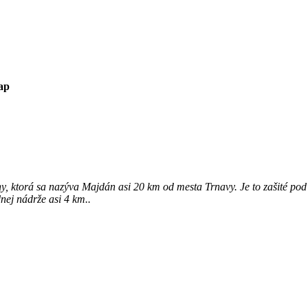
ap
y, ktorá sa nazýva Majdán asi 20 km od mesta Trnavy. Je to zašité po
ej nádrže asi 4 km..