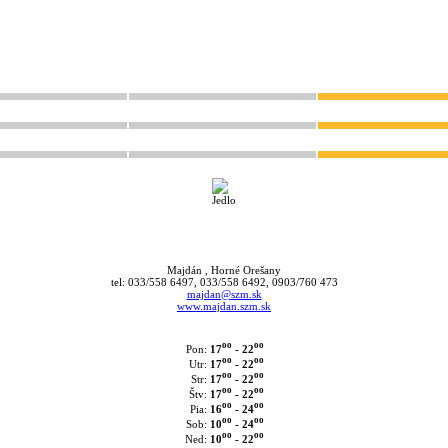
Majdán , Horné Orešany
tel: 033/558 6497, 033/558 6492, 0903/760 473
majdan@szm.sk
www.majdan.szm.sk
oo
oo
17
- 22
Pon:
oo
oo
17
- 22
Utr:
oo
oo
17
- 22
Str:
oo
oo
17
- 22
Štv:
oo
oo
16
- 24
Pia:
oo
oo
10
- 24
Sob:
oo
oo
10
- 22
Ned: