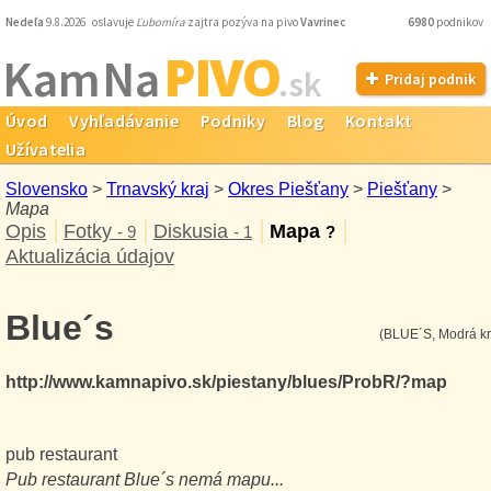
Nedeľa
9.8.2026 oslavuje
Ľubomíra
zajtra pozýva na pivo
Vavrinec
6980
podnikov
PIVO
Kam Na
.sk
Pridaj podnik
Úvod
Vyhľadávanie
Podniky
Blog
Kontakt
Užívatelia
Slovensko
>
Trnavský kraj
>
Okres Piešťany
>
Piešťany
>
Mapa
Opis
Fotky
Diskusia
Mapa
- 9
- 1
?
Aktualizácia údajov
Blue´s
(BLUE´S, Modrá k
http://www.kamnapivo.sk/piestany/blues/ProbR/?map
pub restaurant
Pub restaurant
Blue´s
nemá mapu...