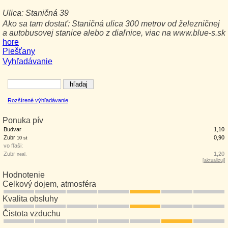
Ulica:
Staničná 39
Ako sa tam dostať:
Staničná ulica 300 metrov od železničnej
a autobusovej stanice alebo z diaľnice, viac na www.blue-s.sk
hore
Piešťany
Vyhľadávanie
Rozšírené výhľadávanie
Ponuka pív
Budvar
1,10
Zubr
0,90
10 st
vo fľaši:
Zubr
1,20
neal.
[
aktualizuj
]
Hodnotenie
Celkový dojem, atmosféra
Kvalita obsluhy
Čistota vzduchu