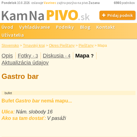
Pondelok
10.8.2026 oslavuje
Vavrinec
zajtra pozýva na pivo
Zuzana
6980
podnikov
PIVO
Kam Na
.sk
Pridaj podnik
Úvod
Vyhľadávanie
Podniky
Blog
Kontakt
Užívatelia
Slovensko
>
Trnavský kraj
>
Okres Piešťany
>
Piešťany
>
Mapa
Opis
Fotky
Diskusia
Mapa
- 3
- 4
?
Aktualizácia údajov
Gastro bar
bufet
Bufet
Gastro bar
nemá mapu...
Ulica:
Nám. slobody 16
Ako sa tam dostať:
V pasáži