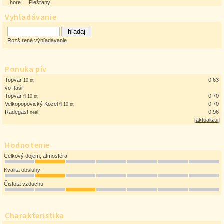
hore
Piešťany
Vyhľadávanie
Rozšírené výhľadávanie
Ponuka pív
Topvar
0,63
10 st
vo fľaši:
Topvar
0,70
fl 10 st
Velkopopovický Kozel
0,70
fl 10 st
Radegast
0,96
neal.
[
aktualizuj
]
Hodnotenie
Celkový dojem, atmosféra
Kvalita obsluhy
Čistota vzduchu
Charakteristika