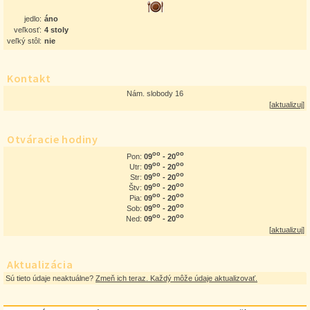
jedlo:
áno
veľkosť:
4 stoly
veľký stôl:
nie
Kontakt
Nám. slobody 16
[
aktualizuj
]
Otváracie hodiny
oo
oo
09
- 20
Pon:
oo
oo
09
- 20
Utr:
oo
oo
09
- 20
Str:
oo
oo
09
- 20
Štv:
oo
oo
09
- 20
Pia:
oo
oo
09
- 20
Sob:
oo
oo
09
- 20
Ned:
[
aktualizuj
]
Aktualizácia
Sú tieto údaje neaktuálne?
Zmeň ich teraz. Každý môže údaje aktualizovať.