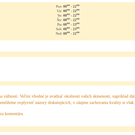
oo
oo
08
- 22
Pon:
oo
oo
08
- 22
Utr:
oo
oo
08
- 22
Str:
oo
oo
08
- 22
Štv:
oo
oo
08
- 23
Pia:
oo
oo
08
- 23
Sob:
oo
oo
08
- 22
Ned:
na vážnosti. Veľmi vhodné je uvádzať okolnosti vašich skúseností, napríklad dá
Nemôžeme ovplyvniť názory diskutujúcich, v záujme zachovania kvality si však
ra komentáru.