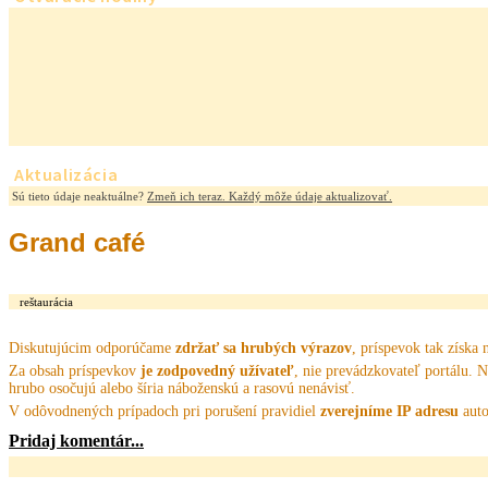
Aktualizácia
Sú tieto údaje neaktuálne?
Zmeň ich teraz. Každý môže údaje aktualizovať.
Grand café
reštaurácia
Diskutujúcim odporúčame
zdržať sa hrubých výrazov
, príspevok tak získa 
Za obsah príspevkov
je zodpovedný užívateľ
, nie prevádzkovateľ portálu. 
hrubo osočujú alebo šíria náboženskú a rasovú nenávisť.
V odôvodnených prípadoch pri porušení pravidiel
zverejníme IP adresu
auto
Pridaj komentár...