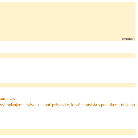
[
aktualizuj
]
tum a čas.
 vyhradzujeme právo stiahnuť príspevky, ktoré nesúvisia s podnikom, niekoho