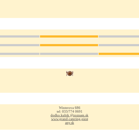
Winterova 686
tel: 033/774 0691
dodko.kubik @zoznam.sk
www.grand-catering-piest
any.sk