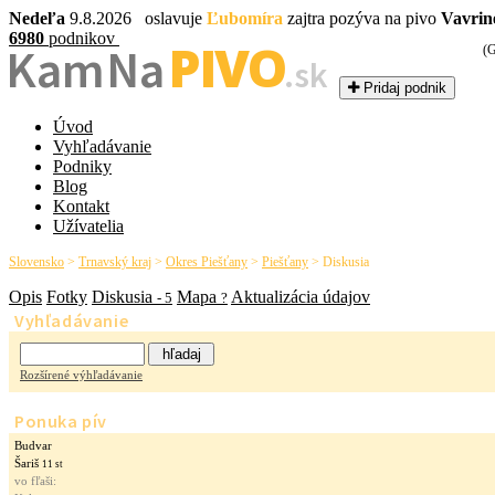
Nedeľa
9.8.2026 oslavuje
Ľubomíra
zajtra pozýva na pivo
Vavrin
6980
podnikov
PIVO
Kam Na
(G
.sk
Pridaj podnik
Úvod
Vyhľadávanie
Podniky
Blog
Kontakt
Užívatelia
Slovensko
>
Trnavský kraj
>
Okres Piešťany
>
Piešťany
>
Diskusia
Opis
Fotky
Diskusia
Mapa
Aktualizácia údajov
- 5
?
Vyhľadávanie
Rozšírené výhľadávanie
Ponuka pív
Budvar
Šariš
11 st
vo fľaši: