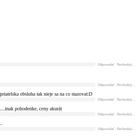
Odpovedať
|
Nevhodný...
Odpovedať
|
Nevhodný...
iatelska obsluha tak nieje sa na co stazovat:D
Odpovedať
|
Nevhodný...
....inak pohodenke, ceny akurát
Odpovedať
|
Nevhodný...
..
Odpovedať
|
Nevhodný...