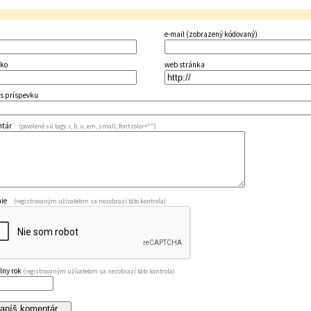
e-mail (zobrazený kódovaný)
sko
web stránka
s príspevku
ntár
(povolené sú tagy: i, b, u, em, small, font color="")
enie
(registrovaným užívateľom sa nezobrazí táto kontrola)
lny rok
(registrovaným užívateľom sa nezobrazí táto kontrola)