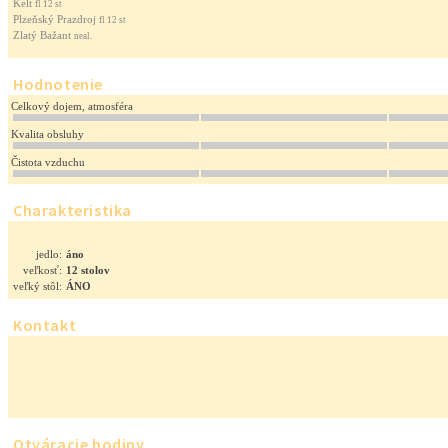
Kelt
fl 12 st
Plzeňský Prazdroj
fl 12 st
Zlatý Bažant
neal.
Hodnotenie
Celkový dojem, atmosféra
Kvalita obsluhy
Čistota vzduchu
Charakteristika
jedlo:
áno
veľkosť:
12 stolov
veľký stôl:
ÁNO
Kontakt
Otváracie hodiny