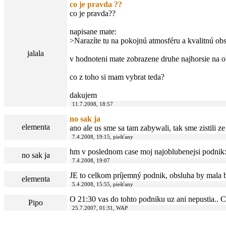
co je pravda ??
co je pravda??
napisane mate:
>Narazíte tu na pokojnú atmosféru a kvalitnú ob
jalala
v hodnoteni mate zobrazene druhe najhorsie na o
co z toho si mam vybrat teda?
dakujem
11.7.2008, 18:57
no sak ja
elementa
ano ale us sme sa tam zabywali, tak sme zistili 
7.4.2008, 19:15, piešťany
hm v poslednom case moj najoblubenejsi podnik:D
no sak ja
7.4.2008, 19:07
JE to celkom príjemný podnik, obsluha by mala by
elementa
5.4.2008, 15:55, piešťany
O 21:30 vas do tohto podniku uz ani nepustia.. Ca
Pipo
25.7.2007, 01:31, WAP