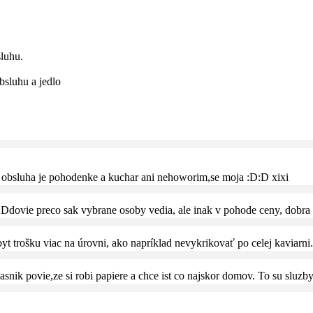
sluhu.
bsluhu a jedlo
ze obsluha je pohodenke a kuchar ani nehoworim,se moja :D:D xixi
dovie preco sak vybrane osoby vedia, ale inak v pohode ceny, dobra pr
t trošku viac na úrovni, ako napríklad nevykrikovať po celej kaviarni.
snik povie,ze si robi papiere a chce ist co najskor domov. To su sluzby