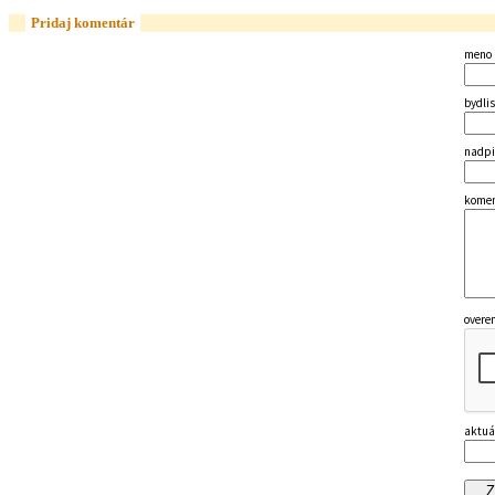
Pridaj komentár
meno
bydli
nadpi
kome
over
aktuá