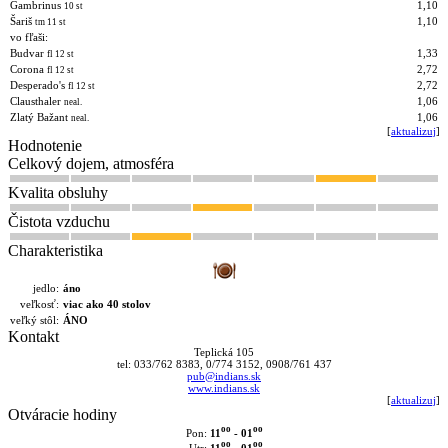
Gambrinus
1,10
10 st
Šariš
1,10
tm 11 st
vo fľaši:
Budvar
1,33
fl 12 st
Corona
2,72
fl 12 st
Desperado's
2,72
fl 12 st
Clausthaler
1,06
neal.
Zlatý Bažant
1,06
neal.
[
aktualizuj
]
Hodnotenie
Celkový dojem, atmosféra
Kvalita obsluhy
Čistota vzduchu
Charakteristika
jedlo:
áno
veľkosť:
viac ako 40 stolov
veľký stôl:
ÁNO
Kontakt
Teplická 105
tel: 033/762 8383, 0/774 3152, 0908/761 437
pub@indians.sk
www.indians.sk
[
aktualizuj
]
Otváracie hodiny
oo
oo
11
- 01
Pon:
oo
oo
11
- 01