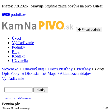
Piatok
7.8.2026 oslavuje
Štefánia
zajtra pozýva na pivo
Oskar
6980
podnikov
PIVO
Kam Na
.sk
Pridaj podnik
Úvod
Vyhľadávanie
Podniky
Blog
Kontakt
Užívatelia
Slovensko
>
Trnavský kraj
>
Okres Piešťany
>
Piešťany
>
Fotky
Opis
Fotky
Diskusia
Mapa
Aktualizácia údajov
- 6
- 185
?
Vyhľadávanie
Rozšírené výhľadávanie
Ponuka pív
Pilsner Urquell tankový
1,67