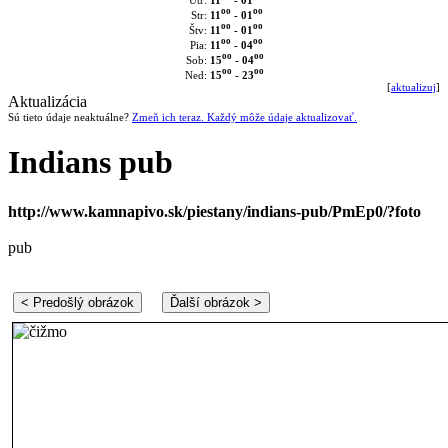
Utr:
oo
oo
11
- 01
Str:
oo
oo
11
- 01
Štv:
oo
oo
11
- 04
Pia:
oo
oo
15
- 04
Sob:
oo
oo
15
- 23
Ned:
[
aktualizuj
]
Aktualizácia
Sú tieto údaje neaktuálne?
Zmeň ich teraz. Každý môže údaje aktualizovať.
Indians pub
http://www.kamnapivo.sk/piestany/indians-pub/PmEp0/?foto
pub