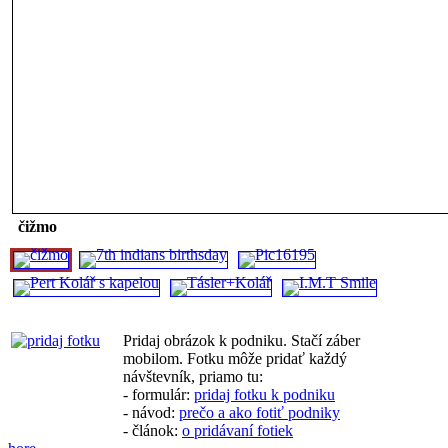
čižmo
Pridaj obrázok k podniku. Stačí záber
mobilom. Fotku môže pridať každý
návštevník, priamo tu:
- formulár:
pridaj fotku k podniku
- návod:
prečo a ako fotiť podniky
- článok:
o pridávaní fotiek