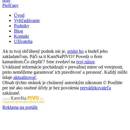
hore
Piešťany
Úvod
Vyhľadávanie
Podniky
Blog
Kontakt
Užívatelia
Ak tu tvoj obľúbený podnik nie je,
pridaj ho
a budeš jeho
zakladateľom. Páči sa ti KamNaPIVO? Povedz o ňom
kamarátom.Čo zlepšiť? Sme zvedaví na
tvoj názor
.
Uvádzané informácie pochádzajú v prevažnej miere od verejnosti,
preto nemôžeme garantovať ich pravdivosť a presnosť. Každý môže
údaje
aktualizovať
.
Obsah týchto stránok je chránený autorským zákonom © Použitie
pre iné ako osobné účely je bez povolenia
prevádzkovateľa
zakázané.
PIVO
Kam Na
www.
.sk
Tvoj pivný sprievodca Slovenskom
Reklama na portále