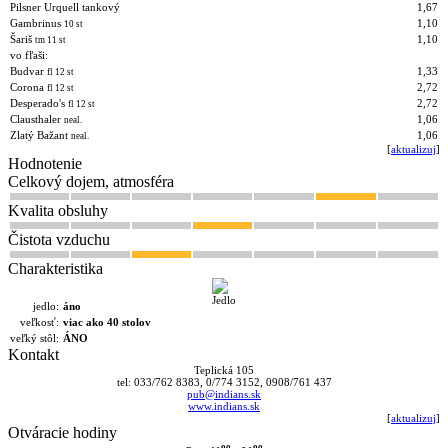
Pilsner Urquell tankový
1,67
Gambrinus
1,10
10 st
Šariš
1,10
tm 11 st
vo fľaši:
Budvar
1,33
fl 12 st
Corona
2,72
fl 12 st
Desperado's
2,72
fl 12 st
Clausthaler
1,06
neal.
Zlatý Bažant
1,06
neal.
[
aktualizuj
]
Hodnotenie
Celkový dojem, atmosféra
Kvalita obsluhy
Čistota vzduchu
Charakteristika
jedlo:
áno
veľkosť:
viac ako 40 stolov
veľký stôl:
ÁNO
Kontakt
Teplická 105
tel: 033/762 8383, 0/774 3152, 0908/761 437
pub@indians.sk
www.indians.sk
[
aktualizuj
]
Otváracie hodiny
oo
oo