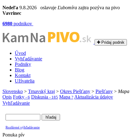
Nedeľa
9.8.2026 oslavuje
Ľubomíra
zajtra pozýva na pivo
Vavrinec
6980
podnikov
PIVO
Kam Na
.sk
Pridaj podnik
Úvod
Vyhľadávanie
Podniky
Blog
Kontakt
Užívatelia
Slovensko
>
Trnavský kraj
>
Okres Piešťany
>
Piešťany
>
Mapa
Opis
Fotky
Diskusia
Mapa
Aktualizácia údajov
- 6
- 185
?
Vyhľadávanie
Rozšírené výhľadávanie
Ponuka pív