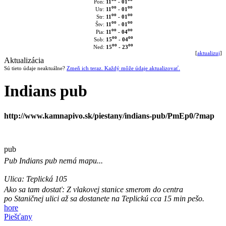
11
- 01
Pon:
oo
oo
11
- 01
Utr:
oo
oo
11
- 01
Str:
oo
oo
11
- 01
Štv:
oo
oo
11
- 04
Pia:
oo
oo
15
- 04
Sob:
oo
oo
15
- 23
Ned:
[
aktualizuj
]
Aktualizácia
Sú tieto údaje neaktuálne?
Zmeň ich teraz. Každý môže údaje aktualizovať.
Indians pub
http://www.kamnapivo.sk/piestany/indians-pub/PmEp0/?map
pub
Pub
Indians pub
nemá mapu...
Ulica:
Teplická 105
Ako sa tam dostať:
Z vlakovej stanice smerom do centra
po Staničnej ulici až sa dostanete na Teplickú cca 15 min pešo.
hore
Piešťany